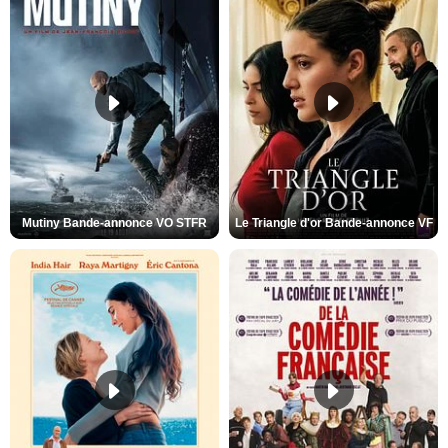
Mutiny Bande-annonce VO STFR
Le Triangle d'or Bande-annonce VF