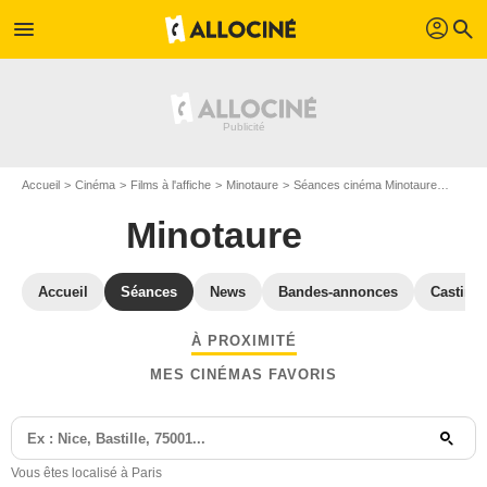
profil
menu
search
Accueil
Cinéma
Films à l'affiche
Minotaure
Séances cinéma Minotaure
Séance
Minotaure
Accueil
Séances
News
Bandes-annonces
Casting
À PROXIMITÉ
MES CINÉMAS FAVORIS
Vous êtes localisé à Paris