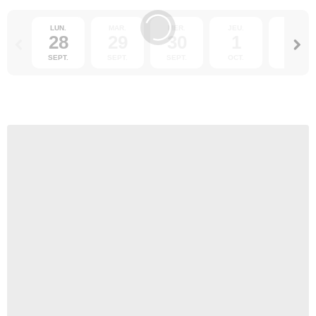
LUN.
MAR.
MER.
JEU.
VEN.
28
29
30
1
2
SEPT.
SEPT.
SEPT.
OCT.
OCT.