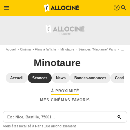
profil
menu
search
Accueil
Cinéma
Films à l'affiche
Minotaure
Séances "Minotaure" Paris
Séances et horaires Minotaure à Paris 10e arrondissement (75010)
Minotaure
Accueil
Séances
News
Bandes-annonces
Casting
À PROXIMITÉ
MES CINÉMAS FAVORIS
Vous êtes localisé à Paris 10e arrondissement