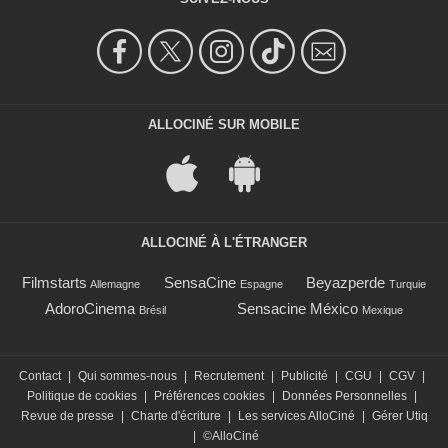
ALLOCINÉ SUR MOBILE
ALLOCINÉ À L'ÉTRANGER
Filmstarts
SensaCine
Beyazperde
Allemagne
Espagne
Turquie
AdoroCinema
Sensacine México
Brésil
Mexique
Contact
|
Qui sommes-nous
|
Recrutement
|
Publicité
|
CGU
|
CGV
|
Politique de cookies
|
Préférences cookies
|
Données Personnelles
|
Revue de presse
|
Charte d'écriture
|
Les services AlloCiné
|
Gérer Utiq
|
©AlloCiné