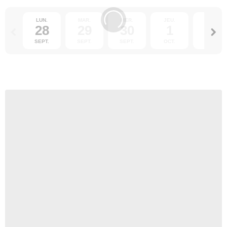
LUN.
MAR.
MER.
JEU.
VEN.
28
29
30
1
2
SEPT.
SEPT.
SEPT.
OCT.
OCT.