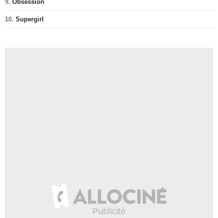
9.
Obsession
10.
Supergirl