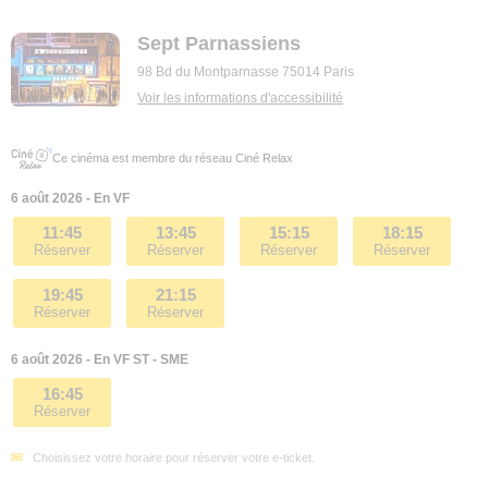
Sept Parnassiens
98 Bd du Montparnasse 75014 Paris
Voir les informations d'accessibilité
Ce cinéma est membre du réseau Ciné Relax
6 août 2026 - En VF
11:45
13:45
15:15
18:15
Réserver
Réserver
Réserver
Réserver
19:45
21:15
Réserver
Réserver
6 août 2026 - En VF ST - SME
16:45
Réserver
Choisissez votre horaire pour réserver votre e-ticket.