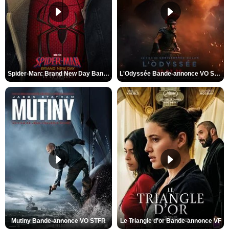
Spider-Man: Brand New Day Bande-annonce VO STFR
L'Odyssée Bande-annonce VO STFR
Mutiny Bande-annonce VO STFR
Le Triangle d'or Bande-annonce VF