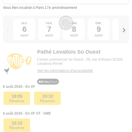
Vous êtes localisé à Paris 17e arrondissement
JEU.
VEN.
SAM.
DIM.
LUN.
6
7
8
9
10
AOÛT
AOÛT
AOÛT
AOÛT
AOÛT
Pathé Levallois So Ouest
Centre commercial So Ouest - 28, rue d'Alsace 92300
Levallois-Perret
Voir les informations d'accessibilité
6 août 2026 - En VF
18:05
19:10
Réserver
Réserver
6 août 2026 - En VF ST - SME
16:10
Réserver