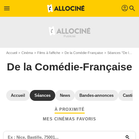
profil
menu
search
Accueil
Cinéma
Films à l'affiche
De la Comédie-Française
Séances "De la Comédie-Française" Paris
De la Comédie-Française
Accueil
Séances
News
Bandes-annonces
Casting
À PROXIMITÉ
MES CINÉMAS FAVORIS