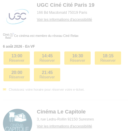
UGC Ciné Cité Paris 19
166 Bd Macdonald 75019 Paris
Voir les informations d'accessibilité
Ce cinéma est membre du réseau Ciné Relax
6 août 2026 - En VF
13:00
14:45
16:30
18:15
Réserver
Réserver
Réserver
Réserver
20:00
21:45
Réserver
Réserver
Choisissez votre horaire pour réserver votre e-ticket.
Cinéma Le Capitole
3, rue Ledru-Rollin 92150 Suresnes
Voir les informations d'accessibilité