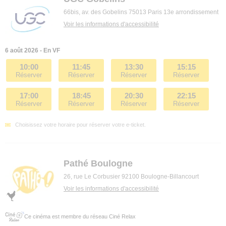
66bis, av. des Gobelins 75013 Paris 13e arrondissement
Voir les informations d'accessibilité
6 août 2026 - En VF
10:00
11:45
13:30
15:15
Réserver
Réserver
Réserver
Réserver
17:00
18:45
20:30
22:15
Réserver
Réserver
Réserver
Réserver
Choisissez votre horaire pour réserver votre e-ticket.
Pathé Boulogne
26, rue Le Corbusier 92100 Boulogne-Billancourt
Voir les informations d'accessibilité
Ce cinéma est membre du réseau Ciné Relax