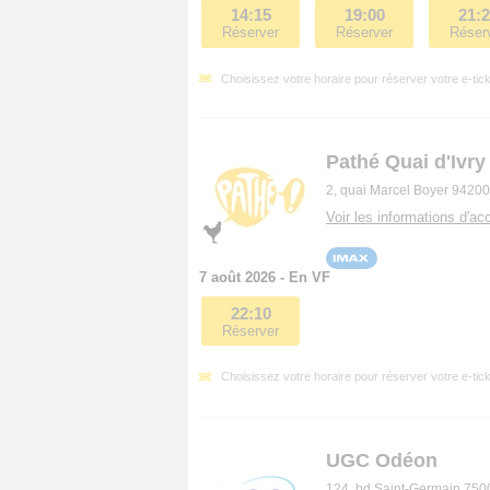
14:15
19:00
21:
Réserver
Réserver
Réser
Choisissez votre horaire pour réserver votre e-tick
Pathé Quai d'Ivry
2, quai Marcel Boyer 94200
Voir les informations d'acc
7 août 2026 - En VF
22:10
Réserver
Choisissez votre horaire pour réserver votre e-tick
UGC Odéon
124, bd Saint-Germain 750