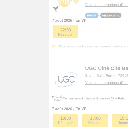
Voir les informations d'acc
7 août 2026 - En VF
22:30
Réserver
Choisissez votre horaire pour réserver votre e-tick
UGC Ciné Cité Be
2, cour Saint-Emilion 75012
Voir les informations d'acc
Ce cinéma est membre du réseau Ciné Relax
7 août 2026 - En VF
10:30
13:00
15:
Réserver
Réserver
Réser