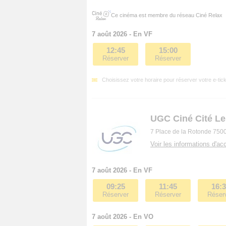
Ce cinéma est membre du réseau Ciné Relax
7 août 2026 - En VF
12:45
15:00
Réserver
Réserver
Choisissez votre horaire pour réserver votre e-tick
UGC Ciné Cité Le
7 Place de la Rotonde 7500
Voir les informations d'acc
7 août 2026 - En VF
09:25
11:45
16:
Réserver
Réserver
Réser
7 août 2026 - En VO