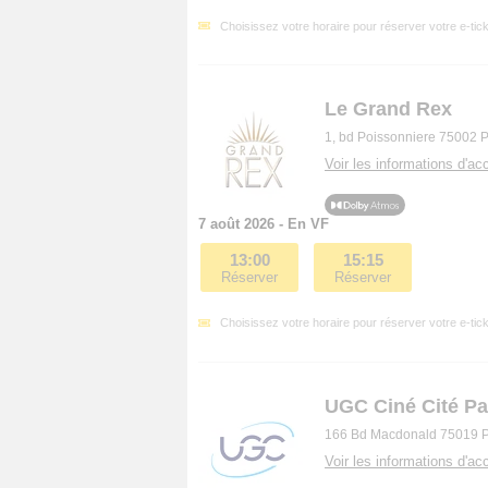
Choisissez votre horaire pour réserver votre e-tick
Le Grand Rex
1, bd Poissonniere 75002 P
Voir les informations d'acc
7 août 2026 - En VF
13:00
15:15
Réserver
Réserver
Choisissez votre horaire pour réserver votre e-tick
UGC Ciné Cité Pa
166 Bd Macdonald 75019 P
Voir les informations d'acc