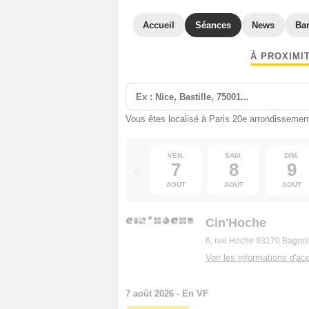
Accueil
Séances
News
Ba
À PROXIMI
Vous êtes localisé à Paris 20e arrondissemen
VEN.
SAM.
DIM.
7
8
9
AOÛT
AOÛT
AOÛT
Cin'Hoche
6, rue Hoche 93170 Bagnol
Voir les informations d'acc
7 août 2026 - En VF