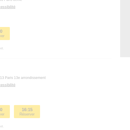
essibilité
00
ver
et.
013 Paris 13e arrondissement
essibilité
10
16:15
ver
Réserver
et.