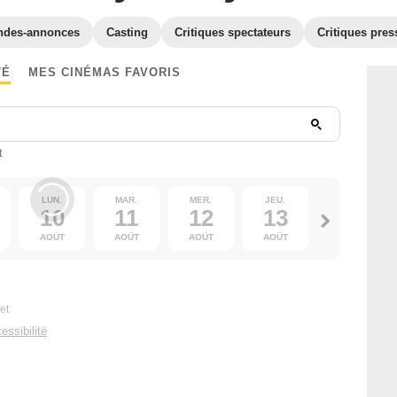
ndes-annonces
Casting
Critiques spectateurs
Critiques pres
TÉ
MES CINÉMAS FAVORIS
t
LUN.
MAR.
MER.
JEU.
VEN.
10
11
12
13
14
AOÛT
AOÛT
AOÛT
AOÛT
AOÛT
et
essibilité