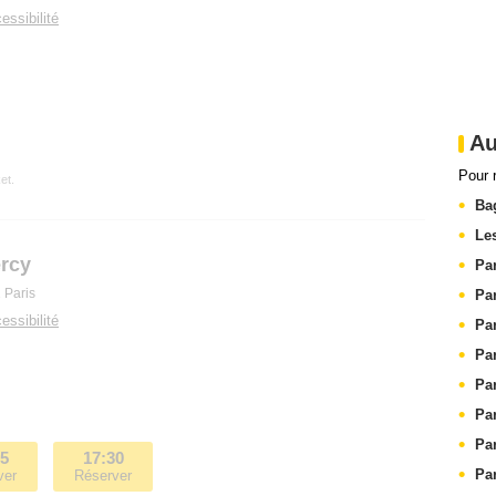
essibilité
Au
Pour 
et.
Ba
Les
rcy
Pa
 Paris
Pa
essibilité
Pa
Pa
Pa
Pa
Pa
15
17:30
Pa
ver
Réserver