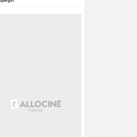
upergirl