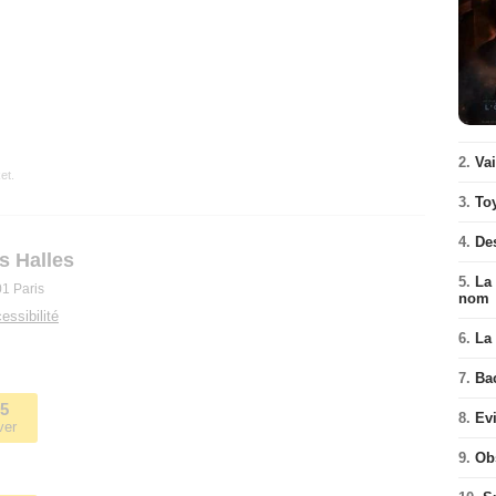
2.
Va
et.
3.
To
4.
De
s Halles
5.
La 
1 Paris
nom
essibilité
6.
La 
7.
Ba
35
8.
Ev
ver
9.
Ob