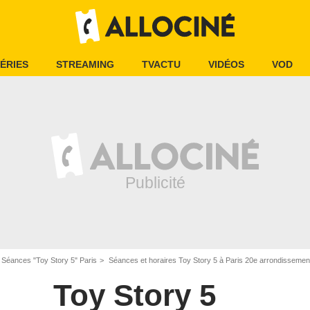
ÉRIES
STREAMING
TVACTU
VIDÉOS
VOD
Séances "Toy Story 5" Paris
Séances et horaires Toy Story 5 à Paris 20e arrondissemen
Toy Story 5