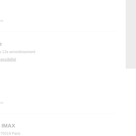
et.
e
is 12e arrondissement
essibilité
et.
- IMAX
 75019 Paris