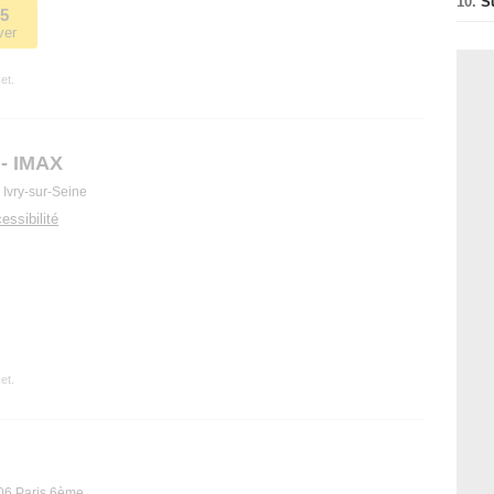
10.
S
25
ver
et.
 - IMAX
 Ivry-sur-Seine
essibilité
et.
06 Paris 6ème