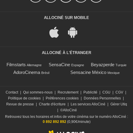
ALLOCINÉ SUR MOBILE
ALLOCINÉ À L'ÉTRANGER
Filmstarts
SensaCine
Beyazperde
Allemagne
Espagne
Turquie
AdoroCinema
Sensacine México
Brésil
Mexique
Contact
|
Qui sommes-nous
|
Recrutement
|
Publicité
|
CGU
|
CGV
|
Politique de cookies
|
Préférences cookies
|
Données Personnelles
|
Revue de presse
|
Charte d'écriture
|
Les services AlloCiné
|
Gérer Utiq
|
©AlloCiné
Retrouvez tous les horaires et infos de votre cinéma sur le numéro AlloCiné :
0 892 892 892
(0,90€/minute)