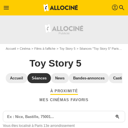
profil
menu
search
Accueil
Cinéma
Films à l'affiche
Toy Story 5
Séances "Toy Story 5" Paris
Séa
Toy Story 5
Accueil
Séances
News
Bandes-annonces
Casting
À PROXIMITÉ
MES CINÉMAS FAVORIS
Vous êtes localisé à Paris 13e arrondissement