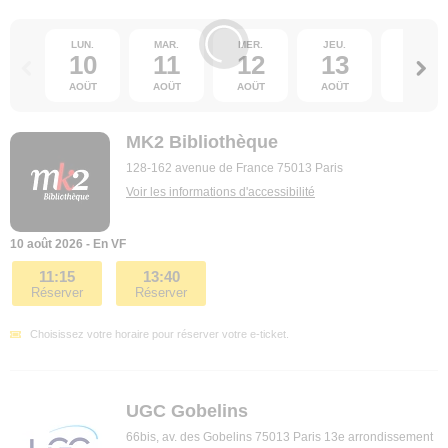
LUN.
MAR.
MER.
JEU.
VEN.
10
11
12
13
14
AOÛT
AOÛT
AOÛT
AOÛT
AOÛT
MK2 Bibliothèque
128-162 avenue de France 75013 Paris
Voir les informations d'accessibilité
10 août 2026 - En VF
11:15
13:40
Réserver
Réserver
Choisissez votre horaire pour réserver votre e-ticket.
UGC Gobelins
66bis, av. des Gobelins 75013 Paris 13e arrondissement