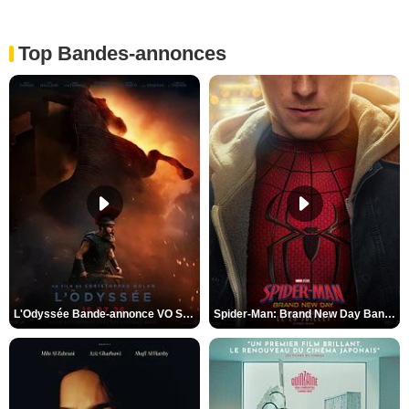
Top Bandes-annonces
L'Odyssée Bande-annonce VO STFR
Spider-Man: Brand New Day Bande-annonce VO STFR