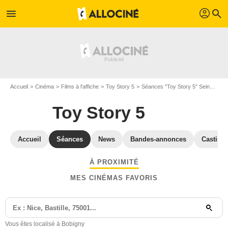
profil
menu
search
Accueil
Cinéma
Films à l'affiche
Toy Story 5
Séances "Toy Story 5" Seine-Saint-Denis
Toy Story 5
Accueil
Séances
News
Bandes-annonces
Casting
À PROXIMITÉ
MES CINÉMAS FAVORIS
Vous êtes localisé à Bobigny