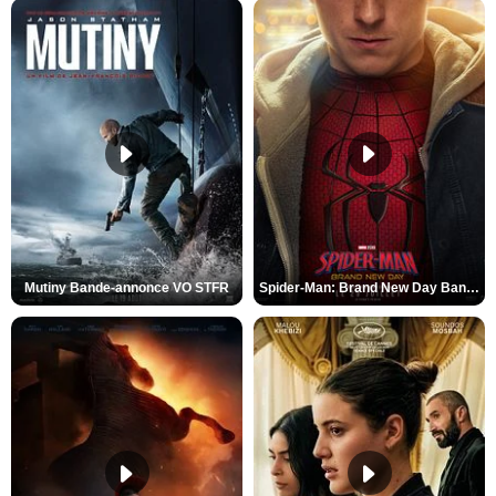
Mutiny Bande-annonce VO STFR
Spider-Man: Brand New Day Bande-annonce VO STFR