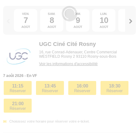
VEN.
SAM.
DIM.
LUN.
MAR.
7
8
9
10
11
AOÛT
AOÛT
AOÛT
AOÛT
AOÛT
UGC Ciné Cité Rosny
16, rue Conrad-Adenauer, Centre Commercial
WESTFIELD Rosny 2 93110 Rosny-sous-Bois
Voir les informations d'accessibilité
7 août 2026 - En VF
11:15
13:45
16:00
18:30
Réserver
Réserver
Réserver
Réserver
21:00
Réserver
Choisissez votre horaire pour réserver votre e-ticket.