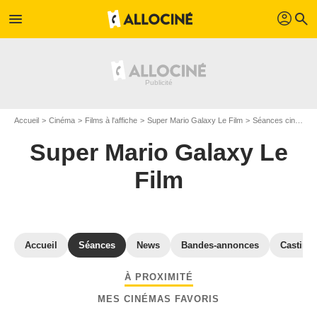
profil
menu
search
Accueil
Cinéma
Films à l'affiche
Super Mario Galaxy Le Film
Séances cinéma Super Mario Galaxy Le Film
Super Mario Galaxy Le
Film
Accueil
Séances
News
Bandes-annonces
Casting
À PROXIMITÉ
MES CINÉMAS FAVORIS