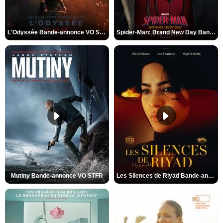
L'Odyssée Bande-annonce VO STFR
Spider-Man: Brand New Day Bande-annonce VO STFR
Mutiny Bande-annonce VO STFR
Les Silences de Riyad Bande-annonce VO STFR