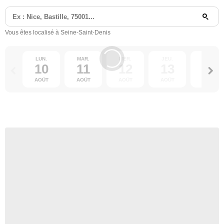
Vous êtes localisé à Seine-Saint-Denis
LUN.
MAR.
MER.
JEU.
VEN.
10
11
12
13
14
AOÛT
AOÛT
AOÛT
AOÛT
AOÛT