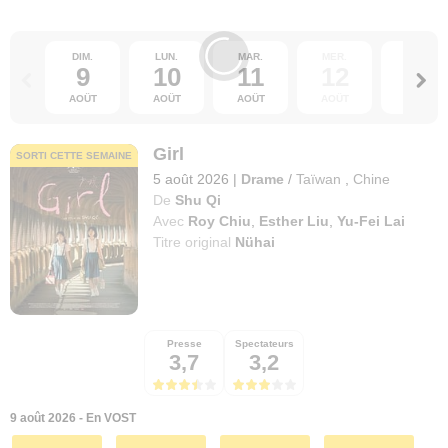
DIM.
LUN.
MAR.
MER.
JEU.
9
10
11
12
13
AOÛT
AOÛT
AOÛT
AOÛT
AOÛT
Girl
SORTI CETTE SEMAINE
5 août 2026
|
Drame
/
Taïwan
,
Chine
De
Shu Qi
Avec
Roy Chiu
,
Esther Liu
,
Yu-Fei Lai
Titre original
Nühai
Presse
Spectateurs
3,7
3,2
9 août 2026 - En VOST