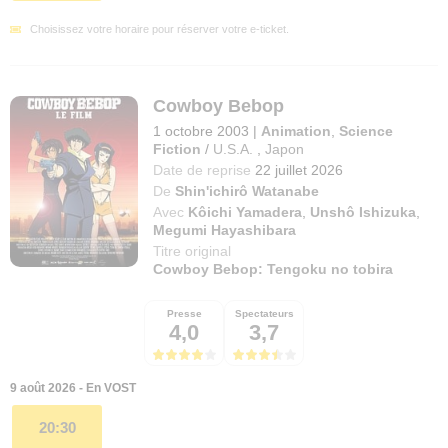
Choisissez votre horaire pour réserver votre e-ticket.
Cowboy Bebop
1 octobre 2003
|
Animation
,
Science
Fiction
/
U.S.A.
,
Japon
Date de reprise
22 juillet 2026
De
Shin'ichirô Watanabe
Avec
Kôichi Yamadera
,
Unshô Ishizuka
,
Megumi Hayashibara
Titre original
Cowboy Bebop: Tengoku no tobira
Presse
Spectateurs
4,0
3,7
9 août 2026 - En VOST
20:30