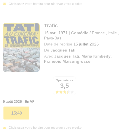
Choisissez votre horaire pour réserver votre e-ticket.
Trafic
16 avril 1971
|
Comédie
/
France
,
Italie
,
Pays-Bas
Date de reprise
15 juillet 2026
De
Jacques Tati
Avec
Jacques Tati
,
Maria Kimberly
,
Francois Maisongrosse
Spectateurs
3,5
9 août 2026 - En VF
15:40
Choisissez votre horaire pour réserver votre e-ticket.