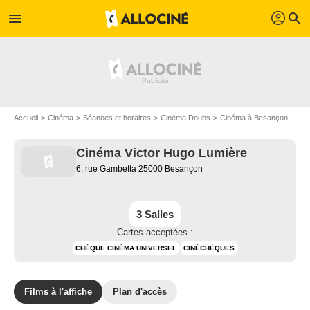
profil
menu
search
Accueil
Cinéma
Séances et horaires
Cinéma Doubs
Cinéma à Besançon
Cin
Cinéma Victor Hugo Lumière
6, rue Gambetta 25000 Besançon
3 Salles
Cartes acceptées :
CHÈQUE CINÉMA UNIVERSEL
CINÉCHÈQUES
Films à l'affiche
Plan d'accès