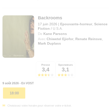
Backrooms
17 juin 2026
|
Epouvante-horreur
,
Science
Fiction
/
U.S.A.
De
Kane Parsons
Avec
Chiwetel Ejiofor
,
Renate Reinsve
,
Mark Duplass
Presse
Spectateurs
3,4
3,1
9 août 2026 - En VOST
18:00
Choisissez votre horaire pour réserver votre e-ticket.