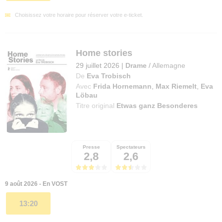
Choisissez votre horaire pour réserver votre e-ticket.
Home stories
29 juillet 2026
|
Drame
/
Allemagne
De
Eva Trobisch
Avec
Frida Hornemann
,
Max Riemelt
,
Eva
Löbau
Titre original
Etwas ganz Besonderes
Presse
Spectateurs
2,8
2,6
9 août 2026 - En VOST
13:20