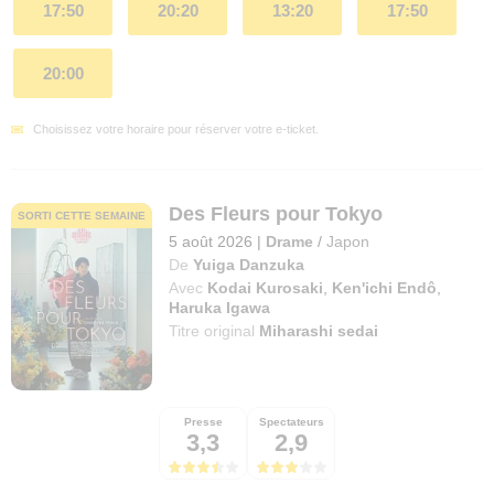
17:50
20:20
13:20
17:50
20:00
Choisissez votre horaire pour réserver votre e-ticket.
Des Fleurs pour Tokyo
SORTI CETTE SEMAINE
5 août 2026
|
Drame
/
Japon
De
Yuiga Danzuka
Avec
Kodai Kurosaki
,
Ken'ichi Endô
,
Haruka Igawa
Titre original
Miharashi sedai
Presse
Spectateurs
3,3
2,9