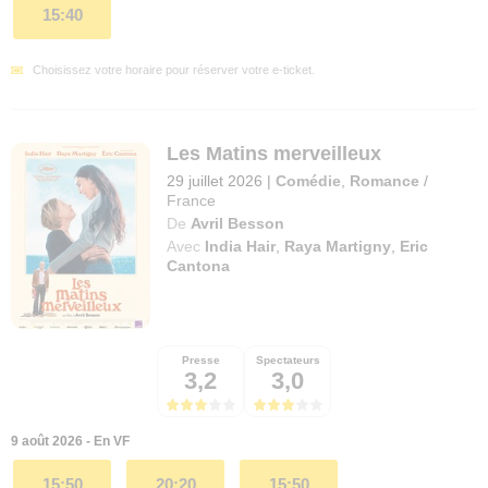
15:40
Choisissez votre horaire pour réserver votre e-ticket.
Les Matins merveilleux
29 juillet 2026
|
Comédie
,
Romance
/
France
De
Avril Besson
Avec
India Hair
,
Raya Martigny
,
Eric
Cantona
Presse
Spectateurs
3,2
3,0
9 août 2026 - En VF
15:50
20:20
15:50