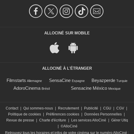
ALLOCINÉ SUR MOBILE
ALLOCINÉ À L'ÉTRANGER
Filmstarts
SensaCine
Beyazperde
Allemagne
Espagne
Turquie
AdoroCinema
Sensacine México
Brésil
Mexique
Contact
|
Qui sommes-nous
|
Recrutement
|
Publicité
|
CGU
|
CGV
|
Politique de cookies
|
Préférences cookies
|
Données Personnelles
|
Revue de presse
|
Charte d'écriture
|
Les services AlloCiné
|
Gérer Utiq
|
©AlloCiné
Retrouvez tous les horaires et infos de votre cinéma sur le numéro AlloCiné :