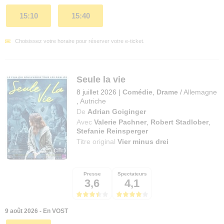
15:10
15:40
Choisissez votre horaire pour réserver votre e-ticket.
Seule la vie
8 juillet 2026
|
Comédie
,
Drame
/
Allemagne
,
Autriche
De
Adrian Goiginger
Avec
Valerie Pachner
,
Robert Stadlober
,
Stefanie Reinsperger
Titre original
Vier minus drei
Presse
Spectateurs
3,6
4,1
9 août 2026 - En VOST