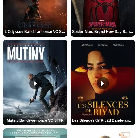
L'Odyssée Bande-annonce VO STFR
Spider-Man: Brand New Day Bande-annonce VO STFR
Mutiny Bande-annonce VO STFR
Les Silences de Riyad Bande-annonce VO STFR