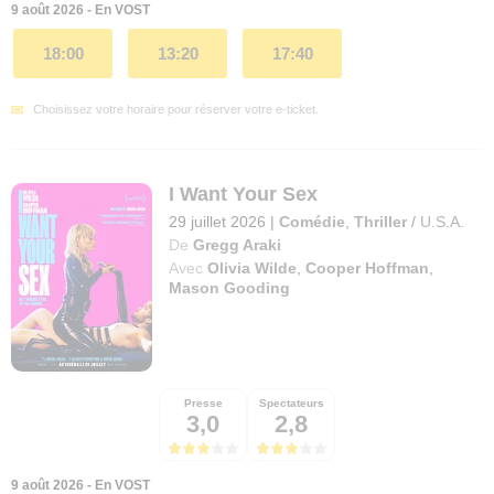
9 août 2026 - En VOST
18:00
13:20
17:40
Choisissez votre horaire pour réserver votre e-ticket.
I Want Your Sex
29 juillet 2026
|
Comédie
,
Thriller
/
U.S.A.
De
Gregg Araki
Avec
Olivia Wilde
,
Cooper Hoffman
,
Mason Gooding
Presse
Spectateurs
3,0
2,8
9 août 2026 - En VOST