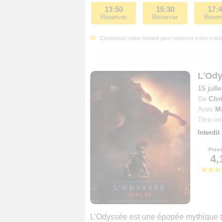
13:50
15:30
17:
Réserver
Réserver
Réser
Choisissez votre horaire pour réserver votre e-tick
L'Od
15 juill
De
Chr
Avec
M
Titre or
Interdit
Pres
4,
L’Odyssée est une épopée mythique to