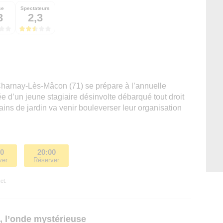
se
Spectateurs
3
2,3
Charnay-Lès-Mâcon (71) se prépare à l’annuelle
e d’un jeune stagiaire désinvolte débarqué tout droit
ains de jardin va venir bouleverser leur organisation
00
20:00
ver
Réserver
et.
 l’onde mystérieuse