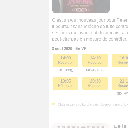
C’est un tout nouveau jour pour Peter
il poursuit sans relâche sa lutte contr
ses amis qui avancent désormais sans
peut-être pas en mesure de contrôler. E
8 août 2026 - En VF
14:00
14:10
16:
Réserver
Réserver
Réser
19:05
20:30
21:
Réserver
Réserver
Réser
Choisissez votre horaire pour réserver votre e-tick
De la