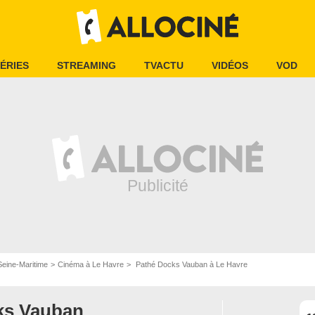
ÉRIES
STREAMING
TVACTU
VIDÉOS
VOD
eine-Maritime
Cinéma à Le Havre
Pathé Docks Vauban à Le Havre
ks Vauban