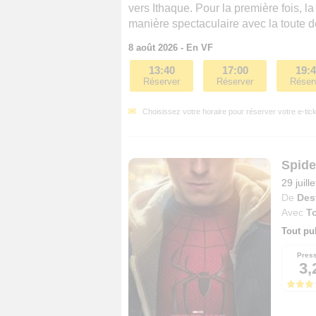
vers Ithaque. Pour la première fois, l
manière spectaculaire avec la toute 
8 août 2026 - En VF
13:40
17:00
19:
Réserver
Réserver
Réser
Choisissez votre horaire pour réserver votre e-tick
Spide
29 juill
De
Des
Avec
T
Tout pu
Pres
3,