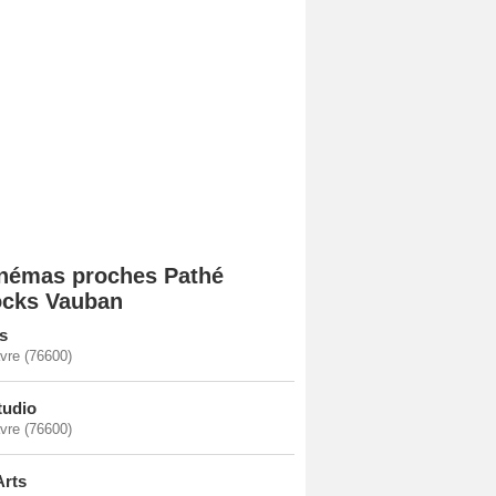
némas proches Pathé
cks Vauban
us
vre (76600)
tudio
vre (76600)
Arts