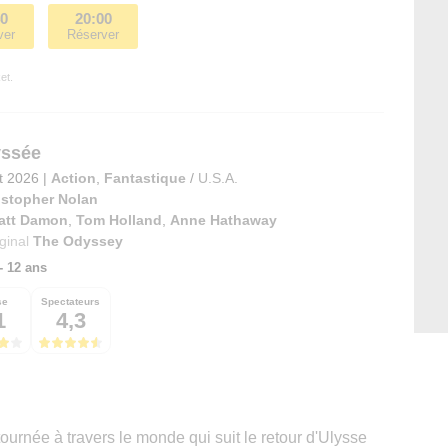
40
20:00
ver
Réserver
et.
yssée
et 2026
|
Action
,
Fantastique
/
U.S.A.
istopher Nolan
att Damon
,
Tom Holland
,
Anne Hathaway
iginal
The Odyssey
 - 12 ans
se
Spectateurs
1
4,3
urnée à travers le monde qui suit le retour d'Ulysse