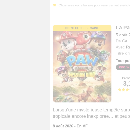
Choisissez votre horaire pour réserver votre e-tick
La Pat
SORTI CETTE SEMAINE
5 août 
De
Cal
Avec
R
Titre or
Tout pu
Dè
Pres
3,
Lorsqu’une mystérieuse tempête surpre
tropicale encore inexplorée… et peup
8 août 2026 - En VF