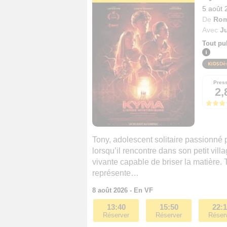
5 août 
De
Rom
Avec
Ju
Tout pu
Dè
Pres
2,
Tony, adolescent solitaire passionné 
lorsqu’il rencontre dans son petit vi
vivante capable de briser la matière. 
représente…
8 août 2026 - En VF
13:40
15:50
22:
Réserver
Réserver
Réser