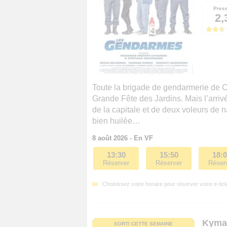
Pres
2,
Toute la brigade de gendarmerie de 
Grande Fête des Jardins. Mais l’arrivé
de la capitale et de deux voleurs de n
bien huilée…
8 août 2026 - En VF
13:30
15:50
18:
Réserver
Réserver
Réser
Choisissez votre horaire pour réserver votre e-tick
Kyma,
SORTI CETTE SEMAINE