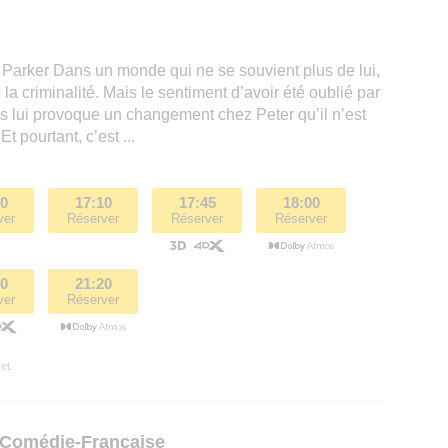
 Parker Dans un monde qui ne se souvient plus de lui,
e la criminalité. Mais le sentiment d’avoir été oublié par
 lui provoque un changement chez Peter qu’il n’est
t pourtant, c’est ...
00
17:10
17:45
18:00
ver
Réserver
Réserver
Réserver
10
21:20
ver
Réserver
et.
 Comédie-Française