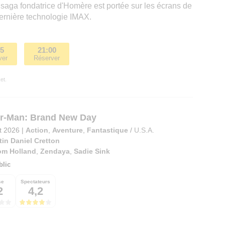
a saga fondatrice d'Homère est portée sur les écrans de
dernière technologie IMAX.
45
21:00
ver
Réserver
et.
r-Man: Brand New Day
et 2026
|
Action
,
Aventure
,
Fantastique
/
U.S.A.
tin Daniel Cretton
om Holland
,
Zendaya
,
Sadie Sink
blic
se
Spectateurs
2
4,2