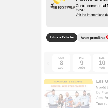
Centre commercial D
Havre
Voir les informations d'
Films à l'affiche
Avant-premières
SAM.
DIM.
LUN.
8
9
10
AOÛT
AOÛT
AOÛT
Les 
SORTI CETTE SEMAINE
5 août 
De
Fra
Avec
A
Tout pu