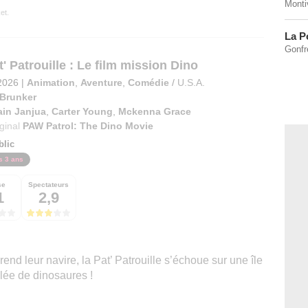
Montiv
et.
La P
Gonfre
' Patrouille : Le film mission Dino
2026
|
Animation
,
Aventure
,
Comédie
/
U.S.A.
 Brunker
ain Janjua
,
Carter Young
,
Mckenna Grace
iginal
PAW Patrol: The Dino Movie
blic
s 3 ans
se
Spectateurs
1
2,9
nd leur navire, la Pat’ Patrouille s’échoue sur une île
lée de dinosaures !