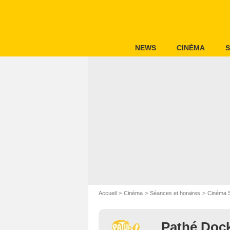
NEWS
CINÉMA
S
Accueil
Cinéma
Séances et horaires
Cinéma S
Pathé Doc