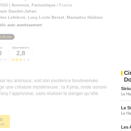
2026
|
Aventure
,
Fantastique
/
France
ain Daudet-Jahan
les Lefebvre
,
Lucy Loste Berset
,
Mamadou Haïdara
blic avec avertissement
s 10 ans
se
Spectateurs
8
2,8
Ci
Do
par les animaux, voit son existence bouleversée
llage une créature mystérieuse : la Kyma, onde sonore
Siri
Tony l’apprivoise, sans réaliser le danger qu’elle
Le Ha
Le S
Le Ha
10
ver
Les 