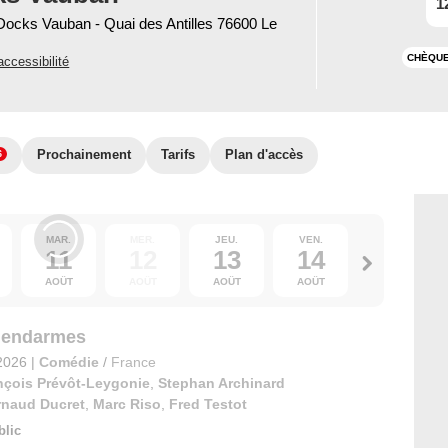
1
ocks Vauban - Quai des Antilles 76600 Le
CHÈQUE
accessibilité
Prochainement
Tarifs
Plan d'accès
6
MAR.
MER.
JEU.
VEN.
SAM.
11
12
13
14
15
AOÛT
AOÛT
AOÛT
AOÛT
AOÛT
Gendarmes
2026
|
Comédie
/
France
nçois Prévôt-Leygonie
,
Stephan Archinard
rnaud Ducret
,
Marc Riso
,
Fred Testot
blic