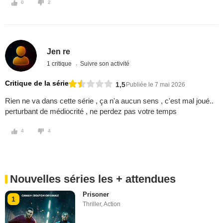
0
2
Jen re
1 critique
Suivre son activité
Critique de la série
1,5
Publiée le 7 mai 2026
Rien ne va dans cette série , ça n'a aucun sens , c'est mal joué..
perturbant de médiocrité , ne perdez pas votre temps
4
4
Nouvelles séries les + attendues
Prisoner
1
Thriller
,
Action