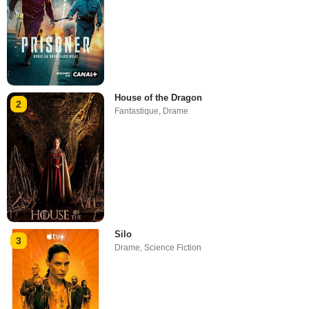
House of the Dragon
2
Fantastique
,
Drame
Silo
3
Drame
,
Science Fiction