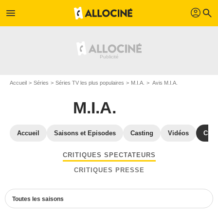
profil
menu
search
Accueil
Séries
Séries TV les plus populaires
M.I.A.
Avis M.I.A.
M.I.A.
Accueil
Saisons et Episodes
Casting
Vidéos
Crit
CRITIQUES SPECTATEURS
CRITIQUES PRESSE
Toutes les saisons