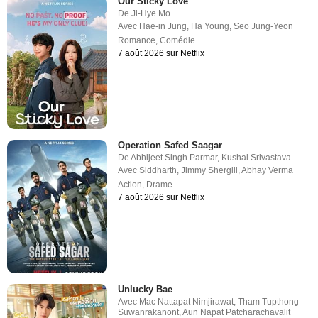
Our Sticky Love
De
Ji-Hye Mo
Avec
Hae-in Jung
,
Ha Young
,
Seo Jung-Yeon
Romance
,
Comédie
7 août 2026 sur Netflix
Operation Safed Saagar
De
Abhijeet Singh Parmar
,
Kushal Srivastava
Avec
Siddharth
,
Jimmy Shergill
,
Abhay Verma
Action
,
Drame
7 août 2026 sur Netflix
Unlucky Bae
Avec
Mac Nattapat Nimjirawat
,
Tham Tupthong
Suwanrakanont
,
Aun Napat Patcharachavalit