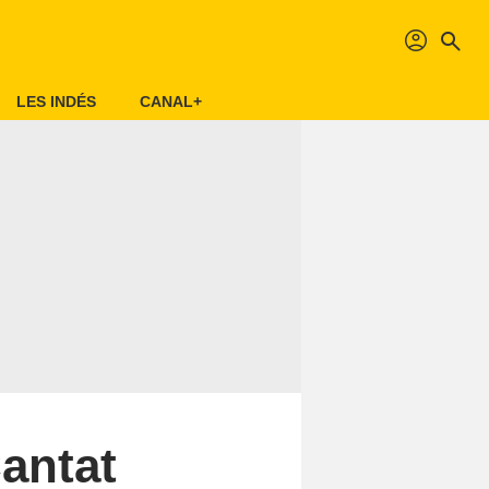
profil
search
LES INDÉS
CANAL+
Cantat