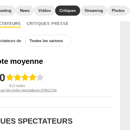
asting
News
Vidéos
Critiques
Streaming
Photos
CTATEURS
CRITIQUES PRESSE
ectateurs de
Toutes les saisons
te moyenne
,0
612 notes
 sur les notes spectateurs d'AlloCiné
IQUES SPECTATEURS