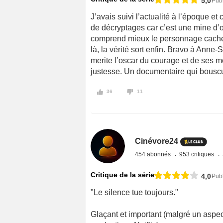
5,0
Pub
J’avais suivi l’actualité à l’époque 
de décryptages car c’est une mine d’o
comprend mieux le personnage caché 
là, la vérité sort enfin. Bravo à Anne-
merite l’oscar du courage et de ses mo
justesse. Un documentaire qui bouscu
36
11
Cinévore24
454 abonnés
953 critiques
Critique de la série
4,0
Publ
"Le silence tue toujours."
Glaçant et important (malgré un aspec