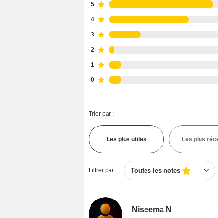
5
4
3
2
1
0
Trier par :
Les plus utiles
Les plus réc
Filtrer par :
Toutes les notes
Niseema N