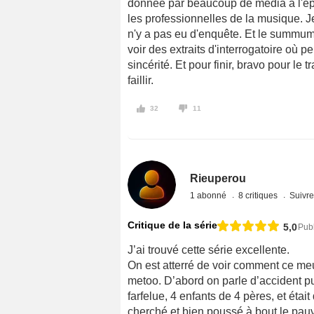
donnée par beaucoup de média à l'ép
les professionnelles de la musique. 
n'y a pas eu d'enquête. Et le summum 
voir des extraits d'interrogatoire où
sincérité. Et pour finir, bravo pour le
faillir.
32
11
Rieuperou
1 abonné
8 critiques
Suivre
Critique de la série
5,0
Pub
J’ai trouvé cette série excellente.
On est atterré de voir comment ce meu
metoo. D’abord on parle d’accident pu
farfelue, 4 enfants de 4 pères, et était 
cherché et bien poussé à bout le pauv