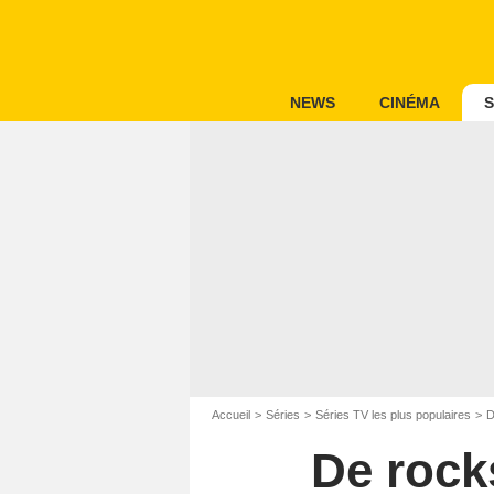
NEWS
CINÉMA
S
Accueil
Séries
Séries TV les plus populaires
D
De rocks