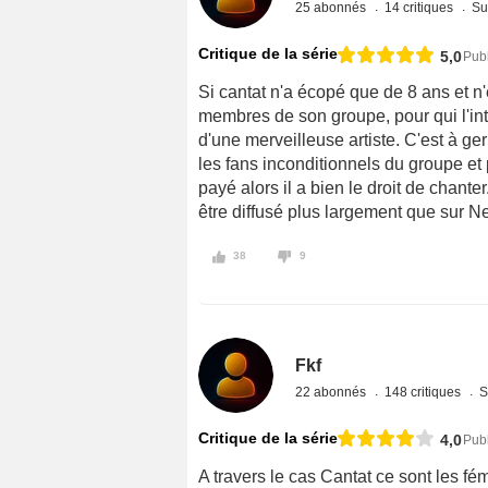
25 abonnés
14 critiques
Su
Critique de la série
5,0
Publ
Si cantat n'a écopé que de 8 ans et n
membres de son groupe, pour qui l'inté
d'une merveilleuse artiste. C'est à g
les fans inconditionnels du groupe e
payé alors il a bien le droit de chante
être diffusé plus largement que sur Net
38
9
Fkf
22 abonnés
148 critiques
S
Critique de la série
4,0
Pub
A travers le cas Cantat ce sont les fé