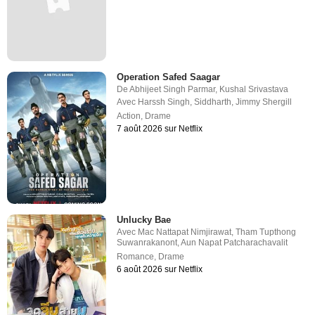
Operation Safed Saagar
De
Abhijeet Singh Parmar
,
Kushal Srivastava
Avec
Harssh Singh
,
Siddharth
,
Jimmy Shergill
Action
,
Drame
7 août 2026 sur Netflix
Unlucky Bae
Avec
Mac Nattapat Nimjirawat
,
Tham Tupthong
Suwanrakanont
,
Aun Napat Patcharachavalit
Romance
,
Drame
6 août 2026 sur Netflix