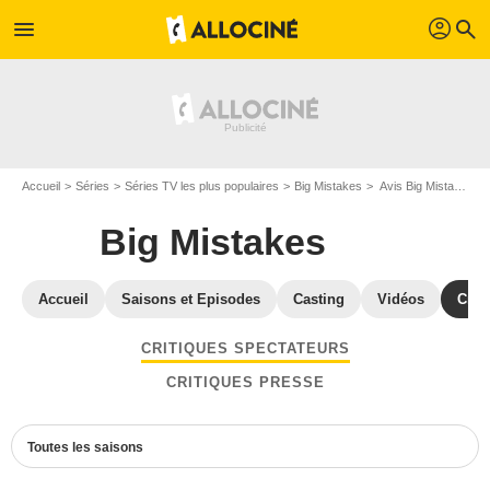
profil
menu
search
Accueil
Séries
Séries TV les plus populaires
Big Mistakes
Avis Big Mistakes
Big Mistakes
Accueil
Saisons et Episodes
Casting
Vidéos
Crit
CRITIQUES SPECTATEURS
CRITIQUES PRESSE
Toutes les saisons