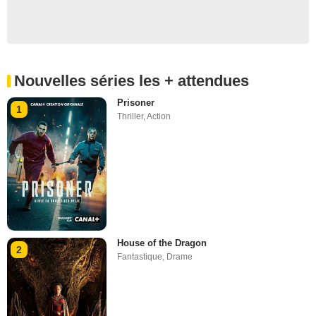
Nouvelles séries les + attendues
Prisoner
1
Thriller
,
Action
House of the Dragon
2
Fantastique
,
Drame