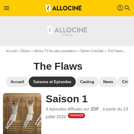
profil
menu
search
Accueil
Séries
Séries TV les plus populaires
Séries Comédie
The Flaws
Les 
The Flaws
Accueil
Saisons et Episodes
Casting
News
Critiq
Saison 1
4 épisodes
diffusés sur
ZDF
,
à partir du
13
TERMINÉE
juillet 2026