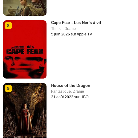
Cape Fear - Les Nerfs à vif
8
Thriller
,
Drame
5 juin 2026 sur Apple TV
House of the Dragon
9
Fantastique
,
Drame
21 août 2022 sur HBO