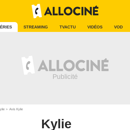
ÉRIES
STREAMING
TVACTU
VIDÉOS
VOD
ylie
Avis Kylie
Kylie