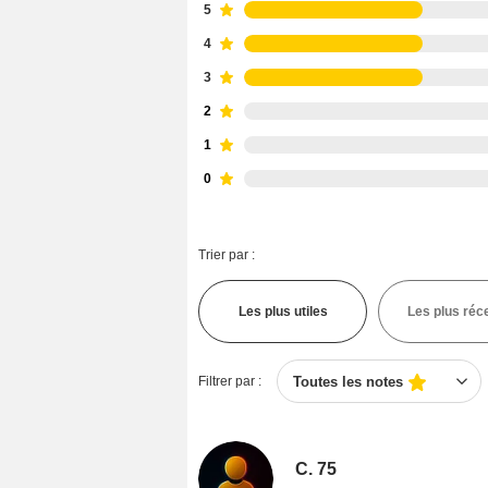
5
4
3
2
1
0
Trier par :
Les plus utiles
Les plus réc
Filtrer par :
Toutes les notes
C. 75