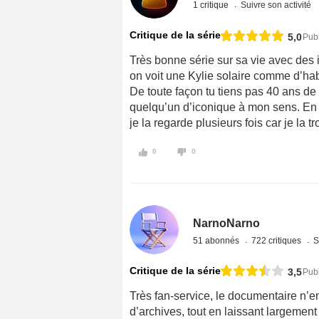
1 critique
Suivre son activité
Critique de la série
5,0
Publ
Très bonne série sur sa vie avec des
on voit une Kylie solaire comme d’ha
De toute façon tu tiens pas 40 ans de
quelqu’un d’iconique à mon sens. En to
je la regarde plusieurs fois car je la t
0
0
NarnoNarno
51 abonnés
722 critiques
S
Critique de la série
3,5
Publ
Très fan-service, le documentaire n’
d’archives, tout en laissant largemen