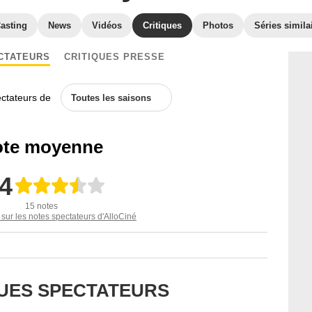
asting
News
Vidéos
Critiques
Photos
Séries simila
CTATEURS
CRITIQUES PRESSE
ectateurs de
Toutes les saisons
te moyenne
,4
15 notes
 sur les notes spectateurs d'AlloCiné
QUES SPECTATEURS