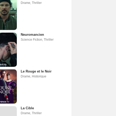
Drame
,
Thriller
Neuromancien
Science Fiction
,
Thriller
Le Rouge et le Noir
Drame
,
Historique
La Cible
Drame
,
Thriller