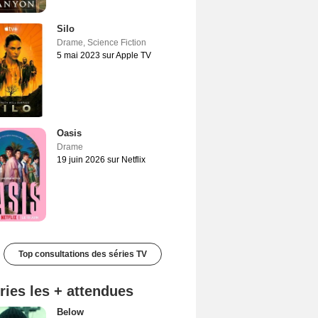
Silo
Drame
,
Science Fiction
5 mai 2023 sur Apple TV
Oasis
Drame
19 juin 2026 sur Netflix
Top consultations des séries TV
ries les + attendues
Below