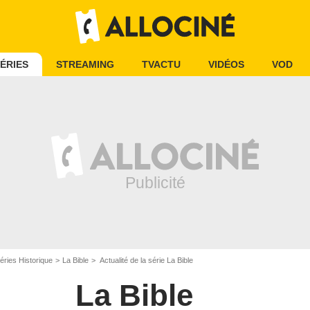
ÉRIES
STREAMING
TVACTU
VIDÉOS
VOD
éries Historique
La Bible
Actualité de la série La Bible
La Bible