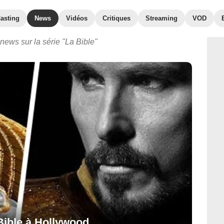
asting
News
Vidéos
Critiques
Streaming
VOD
news sur la série "La Bible"
 Bible à Hollywood