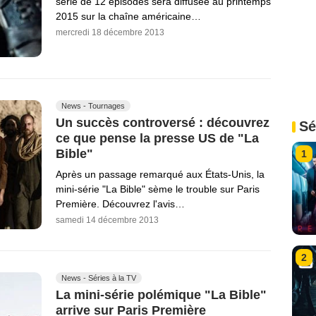
série de 12 épisodes sera diffusée au printemps
2015 sur la chaîne américaine…
mercredi 18 décembre 2013
News - Tournages
Un succès controversé : découvrez
Sé
ce que pense la presse US de "La
Bible"
1
Après un passage remarqué aux États-Unis, la
mini-série "La Bible" sème le trouble sur Paris
Première. Découvrez l'avis…
samedi 14 décembre 2013
2
News - Séries à la TV
La mini-série polémique "La Bible"
arrive sur Paris Première