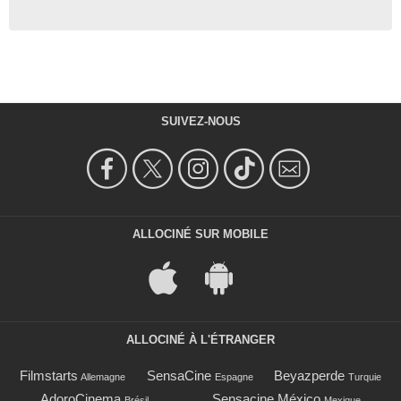
SUIVEZ-NOUS
ALLOCINÉ SUR MOBILE
ALLOCINÉ À L'ÉTRANGER
Filmstarts
SensaCine
Beyazperde
Allemagne
Espagne
Turquie
AdoroCinema
Sensacine México
Brésil
Mexique