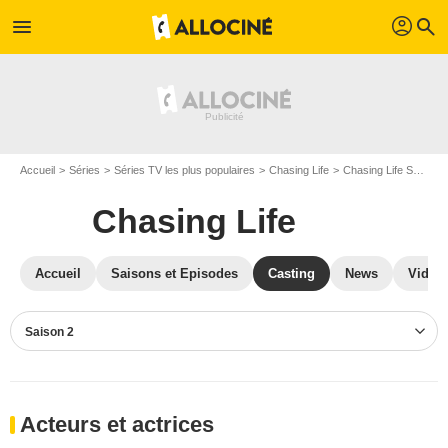
profil
menu
search
Accueil
Séries
Séries TV les plus populaires
Chasing Life
Chasing Life S02
C
Chasing Life
Accueil
Saisons et Episodes
Casting
News
Vidéo
Saison 2
Acteurs et actrices