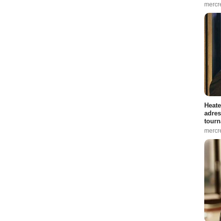
mercr
Heate
adres
tourn
mercr