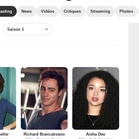
asting
News
Vidéos
Critiques
Streaming
Photos
Saison 1
eller
Richard Brancatisano
Aisha Dee