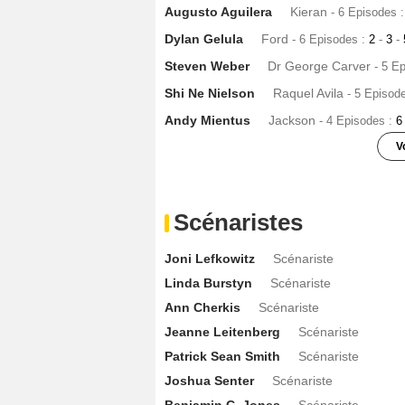
Augusto Aguilera
Kieran
- 6 Episodes 
Dylan Gelula
Ford
- 6 Episodes :
2
-
3
-
Steven Weber
Dr George Carver
- 5 E
Shi Ne Nielson
Raquel Avila
- 5 Episod
Andy Mientus
Jackson
- 4 Episodes :
V
Steven Weber
Dr. George Carver
- 3 E
John Ross Bowie
Leo
- 3 Episodes :
3
Scénaristes
Jessica Meraz
Natalie
- 3 Episodes :
1
-
Joni Lefkowitz
Scénariste
Vondie Curtis-Hall
Lawrence
- 3 Episo
Linda Burstyn
Scénariste
Todd Waring
Bruce Hendrie
- 3 Episod
Ann Cherkis
Scénariste
Charles Van Eman
Ben
- 3 Episodes :
Jeanne Leitenberg
Scénariste
Alycia Grant
Meg
- 3 Episodes :
6
-
7
-
8
Patrick Sean Smith
Scénariste
Tamlyn Tomita
Dr. Mae Lin
- 2 Episode
Joshua Senter
Scénariste
Jake Picking
Sean
- 2 Episodes :
1
-
2