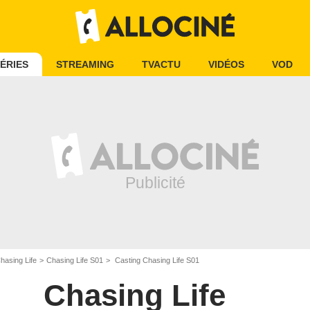
ÉRIES
STREAMING
TVACTU
VIDÉOS
VOD
hasing Life
Chasing Life S01
Casting Chasing Life S01
Chasing Life