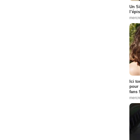
Un Si
l’épi
mercr
Ici t
pour 
fans !
mercr