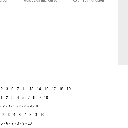
arver
Rôle : Dominic Russo
Rôle : Beth Kingston
:
2
-
3
-
6
-
7
-
11
-
13
-
14
-
15
-
17
-
18
-
19
:
1
-
2
-
3
-
4
-
5
-
7
-
8
-
9
-
10
1
-
2
-
3
-
5
-
7
-
8
-
9
-
10
 :
2
-
3
-
4
-
6
-
7
-
8
-
9
-
10
5
-
6
-
7
-
8
-
9
-
10