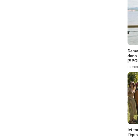
7
nda
- 1 Episode :
1
1 Episode :
8
:
5
Demai
dans 
[SPO
mercr
Ici t
l'épi