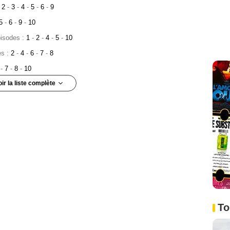
:
2
-
3
-
4
-
5
-
6
-
9
5
-
6
-
9
-
10
pisodes :
1
-
2
-
4
-
5
-
10
es :
2
-
4
-
6
-
7
-
8
6
-
7
-
8
-
10
oir la liste complète
pisodes :
6
-
7
-
8
-
6
-
7
2
-
8
des :
1
-
2
-
7
es :
3
-
4
-
6
1
-
3
-
6
To
s :
20
-
21