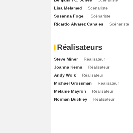
Benjamin C. Jones
Scénariste
Kelsey Crane
Mallory
- 2 Episodes :
3
-
Lisa Melamed
Scénariste
Miles Gaston Villanueva
Richie Mira
Susanna Fogel
Scénariste
Merrin Dungey
Dr. Susan Hamburg
Ricardo Álvarez Canales
Scénariste
- 
Tom Irwin
Thomas Carver
- 1 Episode 
Réalisateurs
Steve Miner
Réalisateur
Joanna Kerns
Réalisateur
Andy Wolk
Réalisateur
Michael Grossman
Réalisateur
Melanie Mayron
Réalisateur
Norman Buckley
Réalisateur