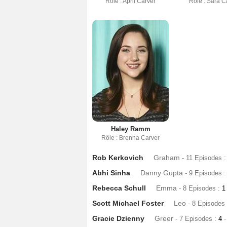
Rôle : April Carver
Rôle : Sara C
Haley Ramm
Rôle : Brenna Carver
Rob Kerkovich
Graham
- 11 Episodes 
Abhi Sinha
Danny Gupta
- 9 Episodes 
Rebecca Schull
Emma
- 8 Episodes :
Scott Michael Foster
Leo
- 8 Episodes
Gracie Dzienny
Greer
- 7 Episodes :
4
-