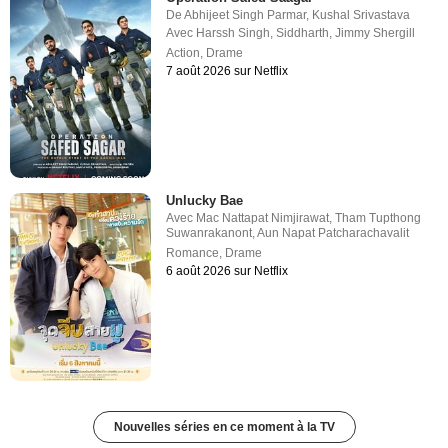
De
Abhijeet Singh Parmar
,
Kushal Srivastava
Avec
Harssh Singh
,
Siddharth
,
Jimmy Shergill
Action
,
Drame
7 août 2026 sur Netflix
Unlucky Bae
Avec
Mac Nattapat Nimjirawat
,
Tham Tupthong
Suwanrakanont
,
Aun Napat Patcharachavalit
Romance
,
Drame
6 août 2026 sur Netflix
Nouvelles séries en ce moment à la TV