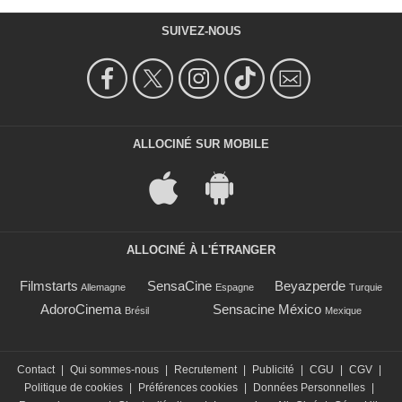
SUIVEZ-NOUS
ALLOCINÉ SUR MOBILE
ALLOCINÉ À L'ÉTRANGER
Filmstarts
SensaCine
Beyazperde
Allemagne
Espagne
Turquie
AdoroCinema
Sensacine México
Brésil
Mexique
Contact
|
Qui sommes-nous
|
Recrutement
|
Publicité
|
CGU
|
CGV
|
Politique de cookies
|
Préférences cookies
|
Données Personnelles
|