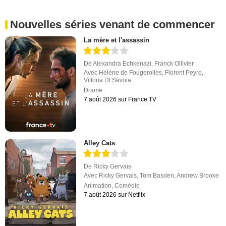
Nouvelles séries venant de commencer
La mère et l'assassin
De
Alexandra Echkenazi
,
Franck Ollivier
Avec
Hélène de Fougerolles
,
Florent Peyre
,
Vittoria Di Savoia
Drame
7 août 2026 sur France.TV
Alley Cats
De
Ricky Gervais
Avec
Ricky Gervais
,
Tom Basden
,
Andrew Brooke
Animation
,
Comédie
7 août 2026 sur Netflix