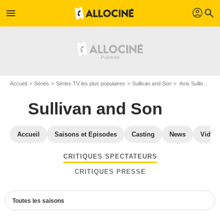
profil
menu
search
Accueil
Séries
Séries TV les plus populaires
Sullivan and Son
Avis Sullivan and Son
Sullivan and Son
Accueil
Saisons et Episodes
Casting
News
Vidéo
CRITIQUES SPECTATEURS
CRITIQUES PRESSE
Toutes les saisons