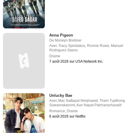
Anna Pigeon
De
Morwyn Brebner
Avec
Tracy Spiridakos
,
Ronnie Rowe
,
Manuel
Rodriguez-Saenz
Drame
7 août 2026 sur USA Network Inc.
Unlucky Bae
Avec
Mac Nattapat Nimjirawat
,
Tham Tupthong
Suwanrakanont
,
Aun Napat Patcharachavalit
Romance
,
Drame
6 août 2026 sur Netflix