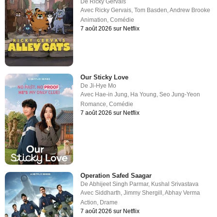
De
Ricky Gervais
Avec
Ricky Gervais
,
Tom Basden
,
Andrew Brooke
Animation
,
Comédie
7 août 2026 sur Netflix
Our Sticky Love
De
Ji-Hye Mo
Avec
Hae-in Jung
,
Ha Young
,
Seo Jung-Yeon
Romance
,
Comédie
7 août 2026 sur Netflix
Operation Safed Saagar
De
Abhijeet Singh Parmar
,
Kushal Srivastava
Avec
Siddharth
,
Jimmy Shergill
,
Abhay Verma
Action
,
Drame
7 août 2026 sur Netflix