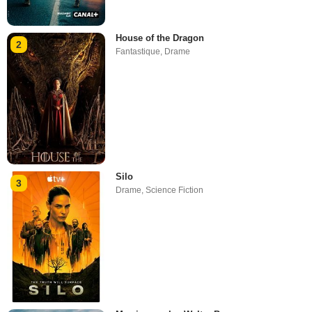
House of the Dragon
2
Fantastique
,
Drame
Silo
3
Drame
,
Science Fiction