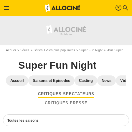
profil
menu
search
Accueil
Séries
Séries TV les plus populaires
Super Fun Night
Avis Super Fun Night
Super Fun Night
Accueil
Saisons et Episodes
Casting
News
Vidéo
CRITIQUES SPECTATEURS
CRITIQUES PRESSE
Toutes les saisons