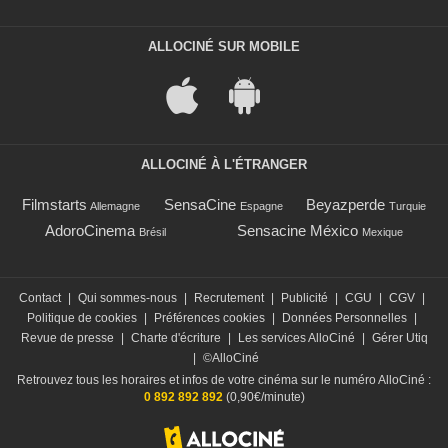
ALLOCINÉ SUR MOBILE
ALLOCINÉ À L'ÉTRANGER
Filmstarts
SensaCine
Beyazperde
Allemagne
Espagne
Turquie
AdoroCinema
Sensacine México
Brésil
Mexique
Contact
|
Qui sommes-nous
|
Recrutement
|
Publicité
|
CGU
|
CGV
|
Politique de cookies
|
Préférences cookies
|
Données Personnelles
|
Revue de presse
|
Charte d'écriture
|
Les services AlloCiné
|
Gérer Utiq
|
©AlloCiné
Retrouvez tous les horaires et infos de votre cinéma sur le numéro AlloCiné :
0 892 892 892
(0,90€/minute)