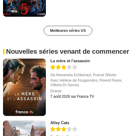
Meilleures séries US
Nouvelles séries venant de commencer
La mère et l'assassin
De
Alexandra Echkenazi
,
Franck Ollivier
Avec
Hélène de Fougerolles
,
Florent Peyre
,
Vittoria Di Savoia
Drame
7 août 2026 sur France.TV
Alley Cats