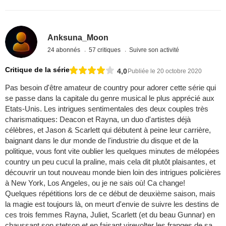
Anksuna_Moon
24 abonnés
57 critiques
Suivre son activité
Critique de la série
4,0
Publiée le 20 octobre 2020
Pas besoin d'être amateur de country pour adorer cette série qui
se passe dans la capitale du genre musical le plus apprécié aux
Etats-Unis. Les intrigues sentimentales des deux couples très
charismatiques: Deacon et Rayna, un duo d'artistes déjà
célèbres, et Jason & Scarlett qui débutent à peine leur carrière,
baignant dans le dur monde de l'industrie du disque et de la
politique, vous font vite oublier les quelques minutes de mélopées
country un peu cucul la praline, mais cela dit plutôt plaisantes, et
découvrir un tout nouveau monde bien loin des intrigues policières
à New York, Los Angeles, ou je ne sais où! Ca change!
Quelques répétitions lors de ce début de deuxième saison, mais
la magie est toujours là, on meurt d'envie de suivre les destins de
ces trois femmes Rayna, Juliet, Scarlett (et du beau Gunnar) en
chaussant son stetson et en faisant virevolter les franges de sa