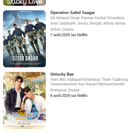
Operation Safed Saagar
De
Abhijeet Singh Parmar
,
Kushal Srivastava
Avec
Siddharth
,
Jimmy Shergill
,
Abhay Verma
Action
,
Drame
7 août 2026 sur Netflix
Unlucky Bae
Avec
Mac Nattapat Nimjirawat
,
Tham Tupthong
Suwanrakanont
,
Aun Napat Patcharachavalit
Romance
,
Drame
6 août 2026 sur Netflix