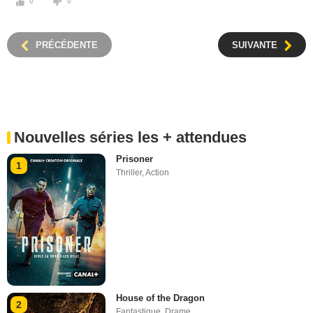
0
0
PRÉCÉDENTE
SUIVANTE
Nouvelles séries les + attendues
Prisoner
1
Thriller
,
Action
House of the Dragon
2
Fantastique
,
Drame