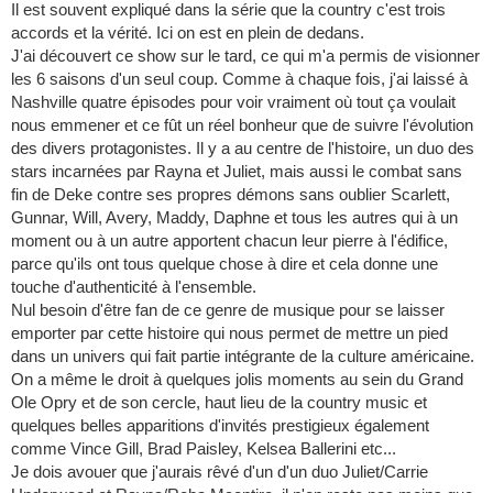
Il est souvent expliqué dans la série que la country c'est trois
accords et la vérité. Ici on est en plein de dedans.
J'ai découvert ce show sur le tard, ce qui m'a permis de visionner
les 6 saisons d'un seul coup. Comme à chaque fois, j'ai laissé à
Nashville quatre épisodes pour voir vraiment où tout ça voulait
nous emmener et ce fût un réel bonheur que de suivre l'évolution
des divers protagonistes. Il y a au centre de l'histoire, un duo des
stars incarnées par Rayna et Juliet, mais aussi le combat sans
fin de Deke contre ses propres démons sans oublier Scarlett,
Gunnar, Will, Avery, Maddy, Daphne et tous les autres qui à un
moment ou à un autre apportent chacun leur pierre à l'édifice,
parce qu'ils ont tous quelque chose à dire et cela donne une
touche d'authenticité à l'ensemble.
Nul besoin d'être fan de ce genre de musique pour se laisser
emporter par cette histoire qui nous permet de mettre un pied
dans un univers qui fait partie intégrante de la culture américaine.
On a même le droit à quelques jolis moments au sein du Grand
Ole Opry et de son cercle, haut lieu de la country music et
quelques belles apparitions d'invités prestigieux également
comme Vince Gill, Brad Paisley, Kelsea Ballerini etc...
Je dois avouer que j'aurais rêvé d'un d'un duo Juliet/Carrie