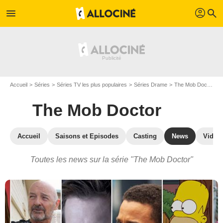
profil
menu
search
Accueil
Séries
Séries TV les plus populaires
Séries Drame
The Mob Doctor
A
The Mob Doctor
Accueil
Saisons et Episodes
Casting
News
Vidéo
Toutes les news sur la série "The Mob Doctor"