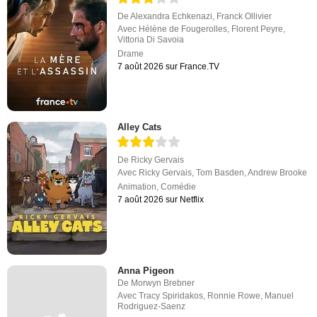
De
Alexandra Echkenazi
,
Franck Ollivier
Avec
Hélène de Fougerolles
,
Florent Peyre
,
Vittoria Di Savoia
Drame
7 août 2026 sur France.TV
Alley Cats
De
Ricky Gervais
Avec
Ricky Gervais
,
Tom Basden
,
Andrew Brooke
Animation
,
Comédie
7 août 2026 sur Netflix
Anna Pigeon
De
Morwyn Brebner
Avec
Tracy Spiridakos
,
Ronnie Rowe
,
Manuel
Rodriguez-Saenz