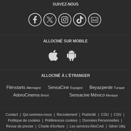
SUIVEZ-NOUS
ALLOCINÉ SUR MOBILE
ALLOCINÉ À L'ÉTRANGER
Filmstarts
SensaCine
Beyazperde
Allemagne
Espagne
Turquie
AdoroCinema
Sensacine México
Brésil
Mexique
Contact
|
Qui sommes-nous
|
Recrutement
|
Publicité
|
CGU
|
CGV
|
Politique de cookies
|
Préférences cookies
|
Données Personnelles
|
Revue de presse
|
Charte d'écriture
|
Les services AlloCiné
|
Gérer Utiq