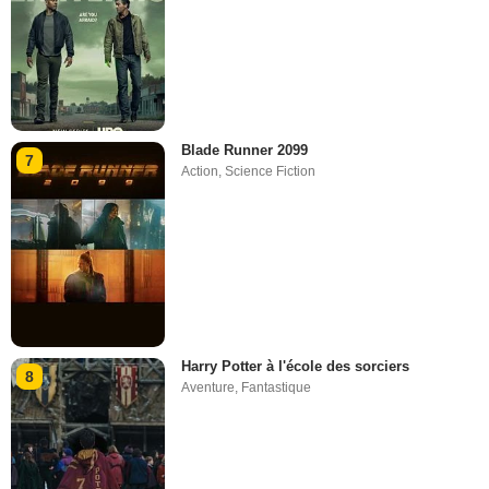
Blade Runner 2099
7
Action
,
Science Fiction
Harry Potter à l'école des sorciers
8
Aventure
,
Fantastique