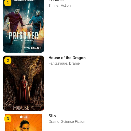
1
Thriller
,
Action
House of the Dragon
2
Fantastique
,
Drame
Silo
3
Drame
,
Science Fiction