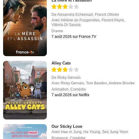
La mère et l'assassin
De
Alexandra Echkenazi
,
Franck Ollivier
Avec
Hélène de Fougerolles
,
Florent Peyre
,
Vittoria Di Savoia
Drame
7 août 2026 sur France.TV
Alley Cats
De
Ricky Gervais
Avec
Ricky Gervais
,
Tom Basden
,
Andrew Brooke
Animation
,
Comédie
7 août 2026 sur Netflix
Our Sticky Love
Avec
Hae-in Jung
,
Ha Young
,
Seo Jung-Yeon
Romance
,
Comédie