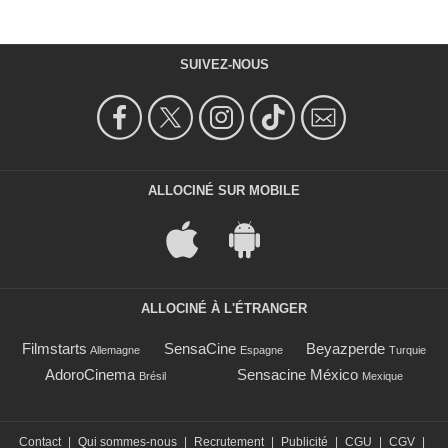
SUIVEZ-NOUS
ALLOCINÉ SUR MOBILE
ALLOCINÉ À L'ÉTRANGER
Filmstarts
SensaCine
Beyazperde
Allemagne
Espagne
Turquie
AdoroCinema
Sensacine México
Brésil
Mexique
Contact
|
Qui sommes-nous
|
Recrutement
|
Publicité
|
CGU
|
CGV
|