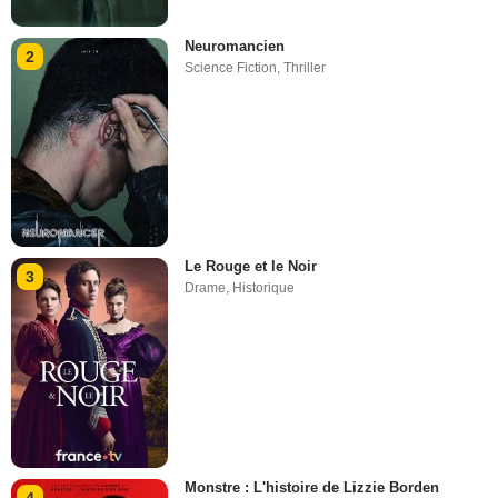
Neuromancien
2
Science Fiction
,
Thriller
Le Rouge et le Noir
3
Drame
,
Historique
Monstre : L'histoire de Lizzie Borden
4