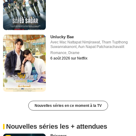
Unlucky Bae
Avec
Mac Nattapat Nimjirawat
,
Tham Tupthong
Suwanrakanont
,
Aun Napat Patcharachavalit
Romance
,
Drame
6 août 2026 sur Netflix
Nouvelles séries en ce moment à la TV
Nouvelles séries les + attendues
Prisoner