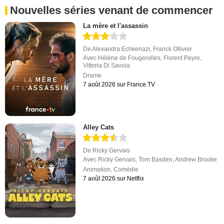
Nouvelles séries venant de commencer
La mère et l'assassin
De
Alexandra Echkenazi
,
Franck Ollivier
Avec
Hélène de Fougerolles
,
Florent Peyre
,
Vittoria Di Savoia
Drame
7 août 2026 sur France.TV
Alley Cats
De
Ricky Gervais
Avec
Ricky Gervais
,
Tom Basden
,
Andrew Brooke
Animation
,
Comédie
7 août 2026 sur Netflix