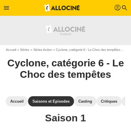
profil
menu
search
Accueil
Séries
Séries Action
Cyclone, catégorie 6 - Le Choc des tempêtes
Cycl
Cyclone, catégorie 6 - Le
Choc des tempêtes
Accueil
Saisons et Episodes
Casting
Critiques
Ph
Saison 1