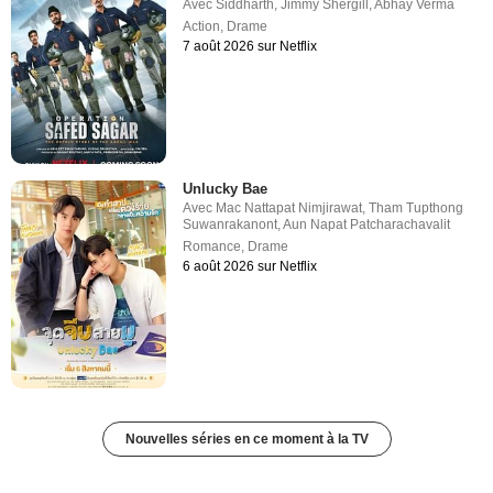
Avec
Siddharth
,
Jimmy Shergill
,
Abhay Verma
Action
,
Drame
7 août 2026 sur Netflix
Unlucky Bae
Avec
Mac Nattapat Nimjirawat
,
Tham Tupthong
Suwanrakanont
,
Aun Napat Patcharachavalit
Romance
,
Drame
6 août 2026 sur Netflix
Nouvelles séries en ce moment à la TV