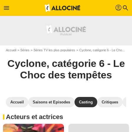
profil
menu
search
Accueil
Séries
Séries TV les plus populaires
Cyclone, catégorie 6 - Le Choc des tempêtes
Cyclone, catégorie 6 - Le
Choc des tempêtes
Accueil
Saisons et Episodes
Casting
Critiques
Ph
Acteurs et actrices