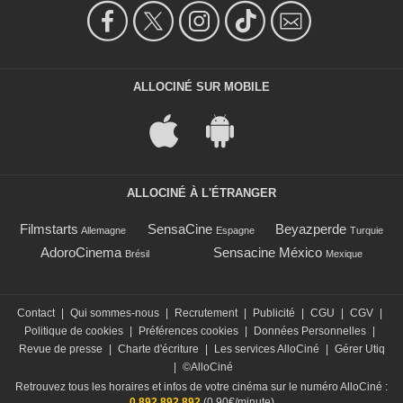
ALLOCINÉ SUR MOBILE
ALLOCINÉ À L'ÉTRANGER
Filmstarts
SensaCine
Beyazperde
Allemagne
Espagne
Turquie
AdoroCinema
Sensacine México
Brésil
Mexique
Contact
|
Qui sommes-nous
|
Recrutement
|
Publicité
|
CGU
|
CGV
|
Politique de cookies
|
Préférences cookies
|
Données Personnelles
|
Revue de presse
|
Charte d'écriture
|
Les services AlloCiné
|
Gérer Utiq
|
©AlloCiné
Retrouvez tous les horaires et infos de votre cinéma sur le numéro AlloCiné :
0 892 892 892
(0,90€/minute)