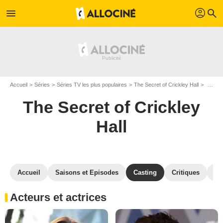
profil
menu
search
Accueil
Séries
Séries TV les plus populaires
The Secret of Crickley Hall
The Sec
The Secret of Crickley
Hall
Accueil
Saisons et Episodes
Casting
Critiques
Ph
Acteurs et actrices