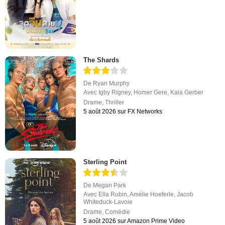
The Shards
De
Ryan Murphy
Avec
Igby Rigney
,
Homer Gere
,
Kaia Gerber
Drame
,
Thriller
5 août 2026 sur FX Networks
Sterling Point
De
Megan Park
Avec
Ella Rubin
,
Amélie Hoeferle
,
Jacob
Whiteduck-Lavoie
Drame
,
Comédie
5 août 2026 sur Amazon Prime Video