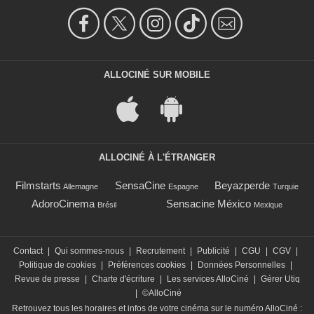
ALLOCINÉ SUR MOBILE
ALLOCINÉ À L'ÉTRANGER
Filmstarts
SensaCine
Beyazperde
Allemagne
Espagne
Turquie
AdoroCinema
Sensacine México
Brésil
Mexique
Contact
|
Qui sommes-nous
|
Recrutement
|
Publicité
|
CGU
|
CGV
|
Politique de cookies
|
Préférences cookies
|
Données Personnelles
|
Revue de presse
|
Charte d'écriture
|
Les services AlloCiné
|
Gérer Utiq
|
©AlloCiné
Retrouvez tous les horaires et infos de votre cinéma sur le numéro AlloCiné :