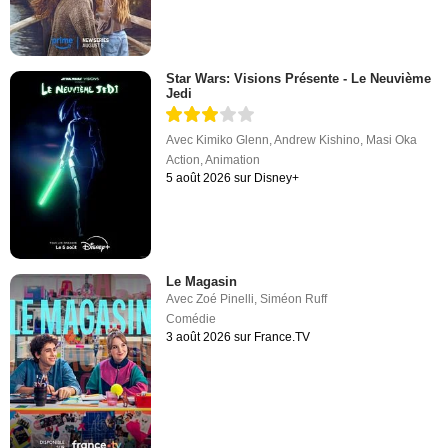
Star Wars: Visions Présente - Le Neuvième
Jedi
Avec
Kimiko Glenn
,
Andrew Kishino
,
Masi Oka
Action
,
Animation
5 août 2026 sur Disney+
Le Magasin
Avec
Zoé Pinelli
,
Siméon Ruff
Comédie
3 août 2026 sur France.TV