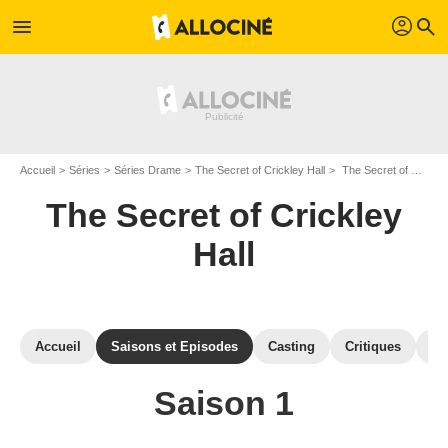
profil
menu
search
Accueil
Séries
Séries Drame
The Secret of Crickley Hall
The Secret of Crickley Hall : Episodes de la saison 1
The Secret of Crickley
Hall
Accueil
Saisons et Episodes
Casting
Critiques
Ph
Saison 1