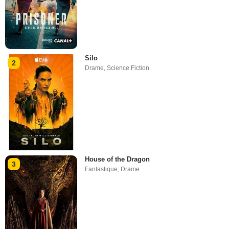
Silo
2
Drame
,
Science Fiction
House of the Dragon
3
Fantastique
,
Drame