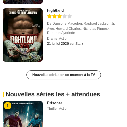
Fightland
De
Damione Macedon
,
Raphael Jackson Jr.
Avec
Howard Charles
,
Nicholas Pinnock
,
Deborah Ayorinde
Drame
,
Action
31 juillet 2026 sur Starz
Nouvelles séries en ce moment à la TV
Nouvelles séries les + attendues
Prisoner
1
Thriller
,
Action