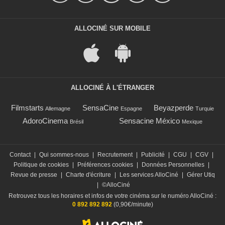
ALLOCINÉ SUR MOBILE
ALLOCINÉ À L'ÉTRANGER
Filmstarts
SensaCine
Beyazperde
Allemagne
Espagne
Turquie
AdoroCinema
Sensacine México
Brésil
Mexique
Contact
|
Qui sommes-nous
|
Recrutement
|
Publicité
|
CGU
|
CGV
|
Politique de cookies
|
Préférences cookies
|
Données Personnelles
|
Revue de presse
|
Charte d'écriture
|
Les services AlloCiné
|
Gérer Utiq
|
©AlloCiné
Retrouvez tous les horaires et infos de votre cinéma sur le numéro AlloCiné :
0 892 892 892
(0,90€/minute)