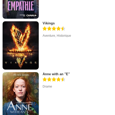
Vikings
Aventure
,
Historique
Anne with an "E"
Drame