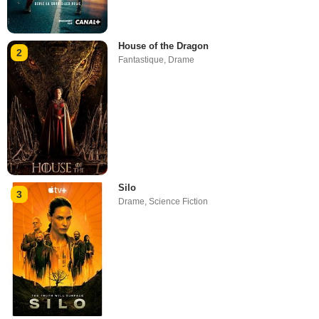
House of the Dragon
2
Fantastique
,
Drame
Silo
3
Drame
,
Science Fiction