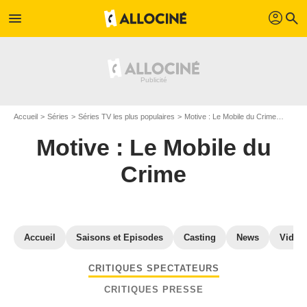
profil
menu
search
Accueil
Séries
Séries TV les plus populaires
Motive : Le Mobile du Crime
Avis M
Motive : Le Mobile du
Crime
Accueil
Saisons et Episodes
Casting
News
Vidéo
CRITIQUES SPECTATEURS
CRITIQUES PRESSE