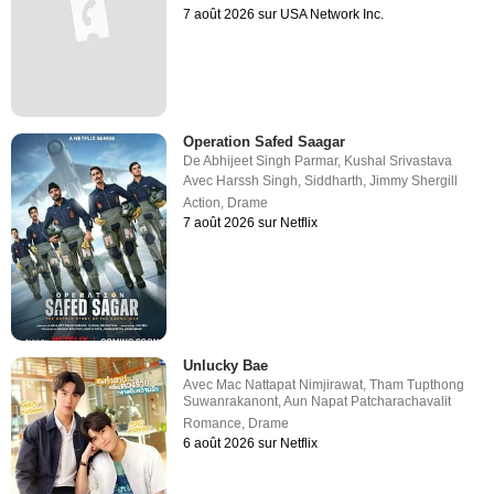
7 août 2026 sur USA Network Inc.
Operation Safed Saagar
De
Abhijeet Singh Parmar
,
Kushal Srivastava
Avec
Harssh Singh
,
Siddharth
,
Jimmy Shergill
Action
,
Drame
7 août 2026 sur Netflix
Unlucky Bae
Avec
Mac Nattapat Nimjirawat
,
Tham Tupthong
Suwanrakanont
,
Aun Napat Patcharachavalit
Romance
,
Drame
6 août 2026 sur Netflix