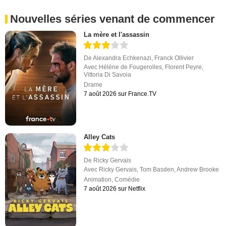
Nouvelles séries venant de commencer
La mère et l'assassin
De
Alexandra Echkenazi
,
Franck Ollivier
Avec
Hélène de Fougerolles
,
Florent Peyre
,
Vittoria Di Savoia
Drame
7 août 2026 sur France.TV
Alley Cats
De
Ricky Gervais
Avec
Ricky Gervais
,
Tom Basden
,
Andrew Brooke
Animation
,
Comédie
7 août 2026 sur Netflix