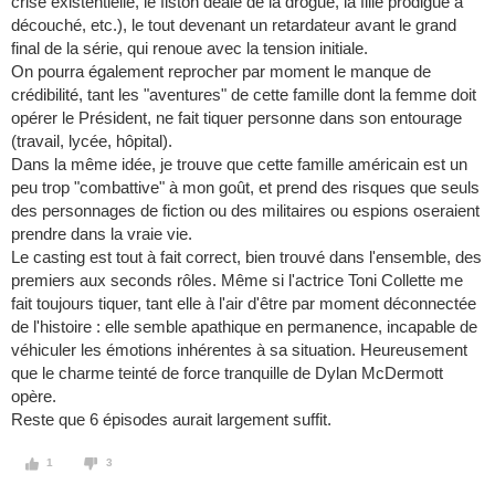
crise existentielle, le fiston deale de la drogue, la fille prodigue a
découché, etc.), le tout devenant un retardateur avant le grand
final de la série, qui renoue avec la tension initiale.
On pourra également reprocher par moment le manque de
crédibilité, tant les "aventures" de cette famille dont la femme doit
opérer le Président, ne fait tiquer personne dans son entourage
(travail, lycée, hôpital).
Dans la même idée, je trouve que cette famille américain est un
peu trop "combattive" à mon goût, et prend des risques que seuls
des personnages de fiction ou des militaires ou espions oseraient
prendre dans la vraie vie.
Le casting est tout à fait correct, bien trouvé dans l'ensemble, des
premiers aux seconds rôles. Même si l'actrice Toni Collette me
fait toujours tiquer, tant elle à l'air d'être par moment déconnectée
de l'histoire : elle semble apathique en permanence, incapable de
véhiculer les émotions inhérentes à sa situation. Heureusement
que le charme teinté de force tranquille de Dylan McDermott
opère.
Reste que 6 épisodes aurait largement suffit.
1
3