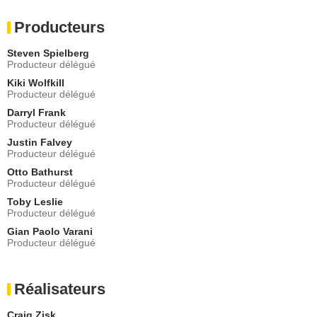
- 1 Episode :
4
Lara Peake
Producteurs
Fern
- 1 Episode :
5
Steven Spielberg
Producteur délégué
Narcisse Mame
Okada
Kiki Wolfkill
- 1 Episode :
6
Producteur délégué
Audrey Brisson
Darryl Frank
Janine
Producteur délégué
- 1 Episode :
8
Justin Falvey
Producteur délégué
Benjamin Wainwright
Gunnery Sgt Boone
Otto Bathurst
- 1 Episode :
1
Producteur délégué
Anna Koval
Toby Leslie
Cpt. Briggs
Producteur délégué
- 1 Episode :
3
Gian Paolo Varani
Johnny O'Dowd
Producteur délégué
McCoy
- 1 Episode :
5
Amro Mahmoud
Réalisateurs
Chef scientifique
- 1 Episode :
8
Craig Zisk