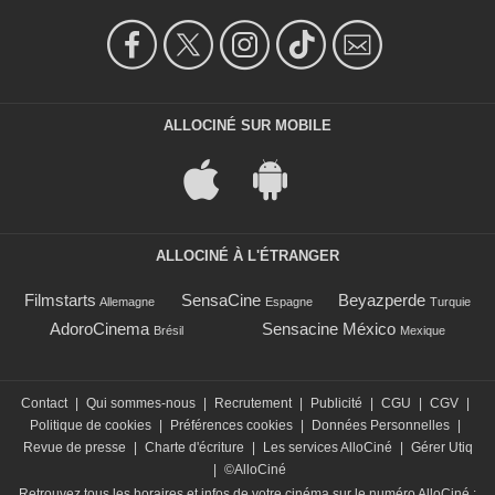
ALLOCINÉ SUR MOBILE
ALLOCINÉ À L'ÉTRANGER
Filmstarts
SensaCine
Beyazperde
Allemagne
Espagne
Turquie
AdoroCinema
Sensacine México
Brésil
Mexique
Contact
|
Qui sommes-nous
|
Recrutement
|
Publicité
|
CGU
|
CGV
|
Politique de cookies
|
Préférences cookies
|
Données Personnelles
|
Revue de presse
|
Charte d'écriture
|
Les services AlloCiné
|
Gérer Utiq
|
©AlloCiné
Retrouvez tous les horaires et infos de votre cinéma sur le numéro AlloCiné :