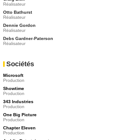
Réalisateur
Elijah Cook
Capitaine Tyrell
Otto Bathurst
- 1 Episode :
4
Réalisateur
Eddie Karanja
Dennie Gordon
Boy
Réalisateur
- 1 Episode :
5
Debs Gardner-Paterson
Réalisateur
Attila Heltai
Gilroy
- 1 Episode :
6
Sociétés
Sam Gittins
Caporal Sims
- 1 Episode :
1
Microsoft
Production
Sonny Poon Tip
Ensign Bishara
Showtime
Production
- 1 Episode :
2
343 Industries
Enikő Fülöp
Production
Olsson
- 1 Episode :
6
One Big Picture
Production
Micah Karns
Caporal Fisk
Chapter Eleven
Production
- 1 Episode :
1