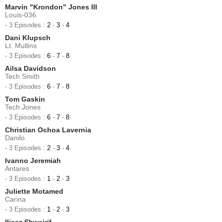
Marvin "Krondon" Jones III
Louis-036
- 3 Episodes :
2
-
3
-
4
Dani Klupsch
Lt. Mullins
- 3 Episodes :
6
-
7
-
8
Ailsa Davidson
Tech Smith
- 3 Episodes :
6
-
7
-
8
Tom Gaskin
Tech Jones
- 3 Episodes :
6
-
7
-
8
Christian Ochoa Lavernia
Danilo
- 3 Episodes :
2
-
3
-
4
Ivanno Jeremiah
Antares
- 3 Episodes :
1
-
2
-
3
Juliette Motamed
Carina
- 3 Episodes :
1
-
2
-
3
Iliasz Shweirif