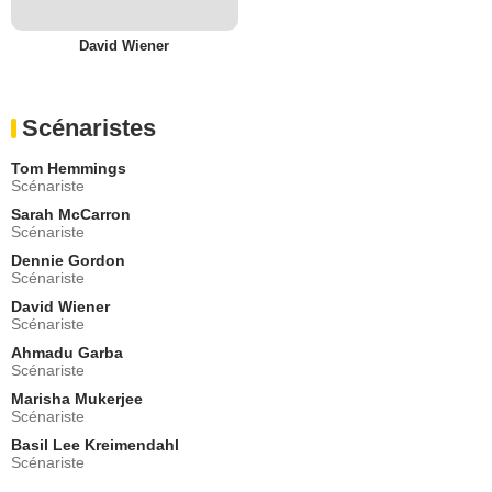
Cousin Ant
- 2 Episodes :
1
-
2
David Wiener
Maria Jose Bavio
Tante Lucia
- 2 Episodes :
1
-
2
Scénaristes
Viktor Åkerblom
L'Abitre
Tom Hemmings
- 1 Episode :
1
Scénariste
Viktor Åkerblom
Sarah McCarron
L'Arbitre
Scénariste
- 1 Episode :
2
Dennie Gordon
Cat Simmons
Scénariste
Garwyn
David Wiener
- 1 Episode :
5
Scénariste
Harry Lloyd
Ahmadu Garba
Le Moniteur
Scénariste
- 1 Episode :
8
Marisha Mukerjee
Bill Paterson
Scénariste
- 1 Episode :
3
Basil Lee Kreimendahl
Olwen May
Scénariste
Jade