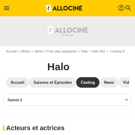
profil
menu
search
Accueil
Séries
Séries TV les plus populaires
Halo
Halo S02
Casting Halo S02
Halo
Accueil
Saisons et Episodes
Casting
News
Vidéo
Saison 2
Acteurs et actrices