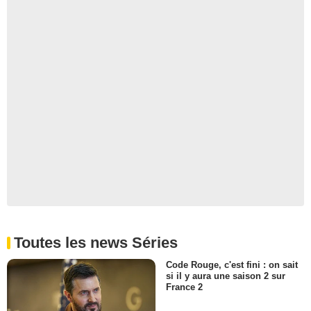
Clive
- 1 Episode :
2
Blake Patrick Anderson
Felix
- 1 Episode :
1
Franc Ashman
Ruby Ann
- 1 Episode :
1
Eliseo Barrionuevo
Cousin Mateo
- 1 Episode :
2
Kamilla Szász
Vera
- 1 Episode :
1
Eliseo Barrionuevo
Cousin Matteo
- 1 Episode :
1
Toutes les news Séries
Nathan Wiley
Karim-002
Code Rouge, c'est fini : on sait
si il y aura une saison 2 sur
- 1 Episode :
1
France 2