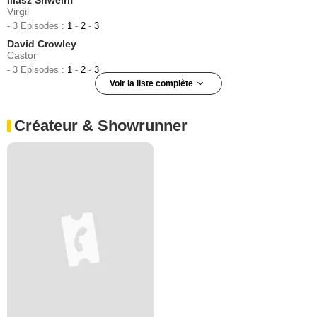
Virgil
- 3 Episodes :
1
-
2
-
3
David Crowley
Castor
- 3 Episodes :
1
-
2
-
3
Voir la liste complète
Maria Luisa Costa
Manuela Perez
Créateur & Showrunner
- 3 Episodes :
1
-
2
-
3
Bokeem Woodbine
Soren
- 2 Episodes :
1
-
2
Bronte Carmichael
Julia
- 2 Episodes :
2
-
3
Karen Connell
Yaz-112
- 2 Episodes :
1
-
3
Thomas Dominique
Val-015
- 2 Episodes :
1
-
3
Sebastian Orozco