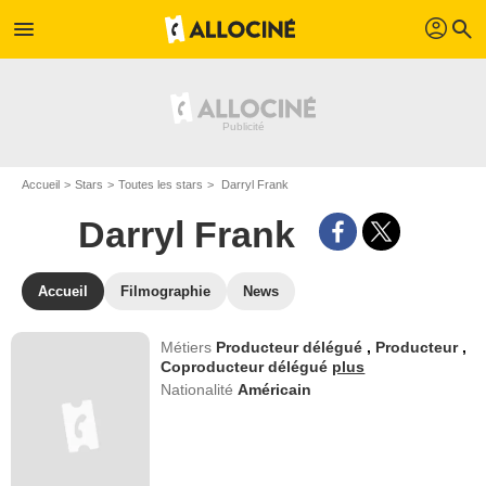
profil
menu
search
Accueil
Stars
Toutes les stars
Darryl Frank
Darryl Frank
Accueil
Filmographie
News
Métiers
Producteur délégué
,
Producteur
,
Coproducteur délégué
plus
Nationalité
Américain