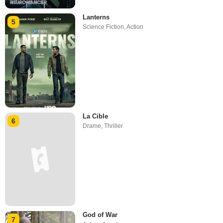
Lanterns
5
Science Fiction
,
Action
La Cible
6
Drame
,
Thriller
God of War
7