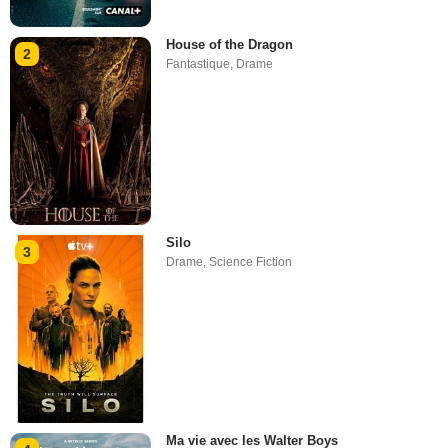
House of the Dragon
2
Fantastique
,
Drame
Silo
3
Drame
,
Science Fiction
Ma vie avec les Walter Boys