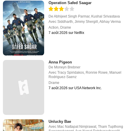
Operation Safed Saagar
De
Abhijeet Singh Parmar
,
Kushal Srivastava
Avec
Siddharth
,
Jimmy Shergill
,
Abhay Verma
Action
,
Drame
7 août 2026 sur Netflix
Anna Pigeon
De
Morwyn Brebner
Avec
Tracy Spiridakos
,
Ronnie Rowe
,
Manuel
Rodriguez-Saenz
Drame
7 août 2026 sur USA Network Inc.
Unlucky Bae
Avec
Mac Nattapat Nimjirawat
,
Tham Tupthong