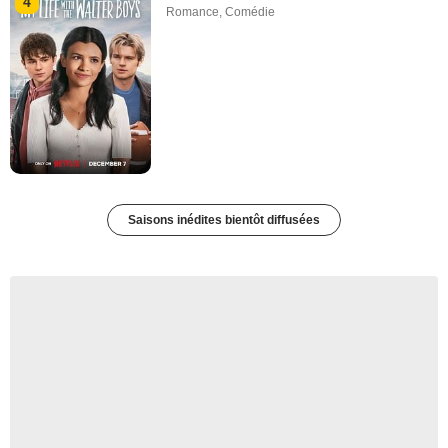
4
Romance
,
Comédie
Saisons inédites bientôt diffusées