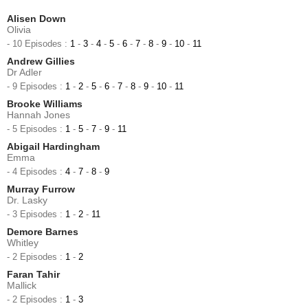
Alisen Down
Olivia
- 10 Episodes :
1
-
3
-
4
-
5
-
6
-
7
-
8
-
9
-
10
-
11
Andrew Gillies
Dr Adler
- 9 Episodes :
1
-
2
-
5
-
6
-
7
-
8
-
9
-
10
-
11
Brooke Williams
Hannah Jones
- 5 Episodes :
1
-
5
-
7
-
9
-
11
Abigail Hardingham
Emma
- 4 Episodes :
4
-
7
-
8
-
9
Murray Furrow
Dr. Lasky
- 3 Episodes :
1
-
2
-
11
Demore Barnes
Whitley
- 2 Episodes :
1
-
2
Faran Tahir
Mallick
- 2 Episodes :
1
-
3