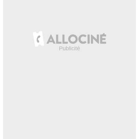
Hans
- 1 Episode :
6
Alden Adair
Reed
- 1 Episode :
4
James Callis
Athan
- 1 Episode :
11
Romina D'Ugo
Max
- 1 Episode :
11