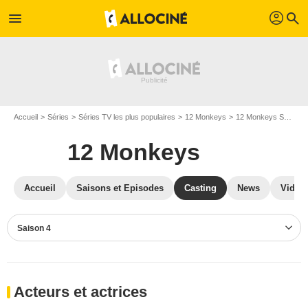
profil
menu
search
Accueil
Séries
Séries TV les plus populaires
12 Monkeys
12 Monkeys S04
C
12 Monkeys
Accueil
Saisons et Episodes
Casting
News
Vidéo
Saison 4
Acteurs et actrices