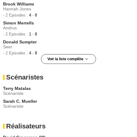
Brook Williams
Hannah Jones
- 2 Episodes :
4
-
8
Simon Merrells
Andrus
- 2 Episodes :
1
-
8
Donald Sumpter
Seer
- 2 Episodes :
4
-
8
Voir la liste complète
Ben Cross
Nicodemus
Scénaristes
- 2 Episodes :
1
-
8
Christopher Lloyd
Terry Matalas
Zalmon Shaw
Scénariste
- 1 Episode :
5
Sarah C. Mueller
Scottie Thompson
Scénariste
Vivian Rutledge
- 1 Episode :
3
Peter Outerbridge
Réalisateurs
Elliot Jones
- 1 Episode :
4