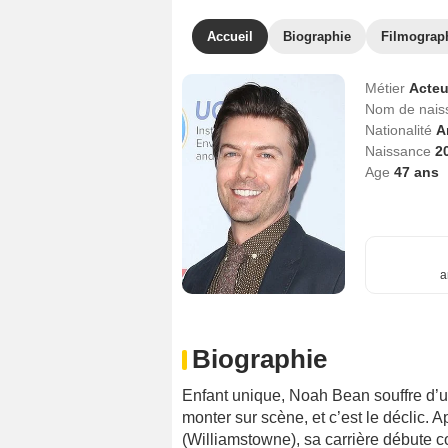
Accueil
Biographie
Filmograp
Métier
Acteu
Nom de nai
Nationalité
A
Naissance
2
Age
47
ans
a
Biographie
Enfant unique, Noah Bean souffre d’u
monter sur scène, et c’est le déclic.
(Williamstowne), sa carrière débute 