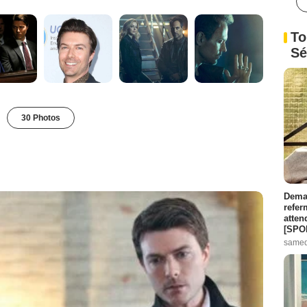
To
Sé
30 Photos
Demai
refer
atten
[SPO
samed