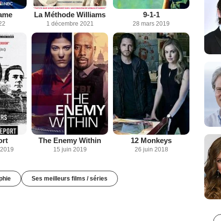
ame
La Méthode Williams
9-1-1
22
1 décembre 2021
28 mars 2019
rt
The Enemy Within
12 Monkeys
 2019
15 juin 2019
26 juin 2018
phie
Ses meilleurs films / séries