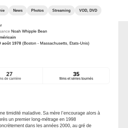
hie
News
Photos
Streaming
VOD, DVD
r
ssance
Noah Whipple Bean
méricain
0 août 1978
(Boston - Massachusetts, Etats-Unis)
27
35
ns de carrière
films et séries tournés
ne timidité maladive. Sa mère l’encourage alors à
 Après un premier long-métrage en 1998
concrètement dans les années 2000, au gré de