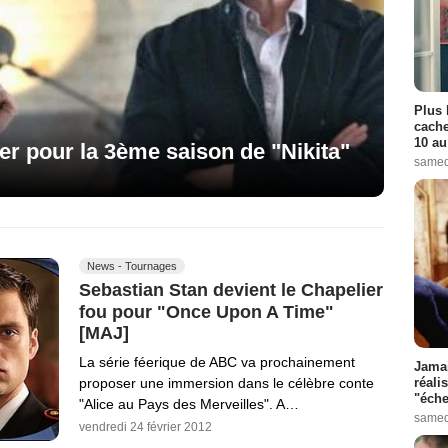
Plus 
cache
10 au
r pour la 3ème saison de "Nikita"
samed
News - Tournages
Sebastian Stan devient le Chapelier
fou pour "Once Upon A Time"
[MAJ]
La série féerique de ABC va prochainement
Jamai
réali
proposer une immersion dans le célèbre conte
"éche
"Alice au Pays des Merveilles". A…
samed
vendredi 24 février 2012