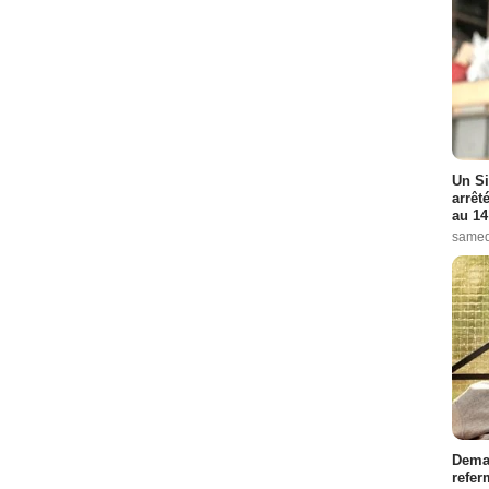
Un Si
arrêt
au 14
samed
Demai
refer