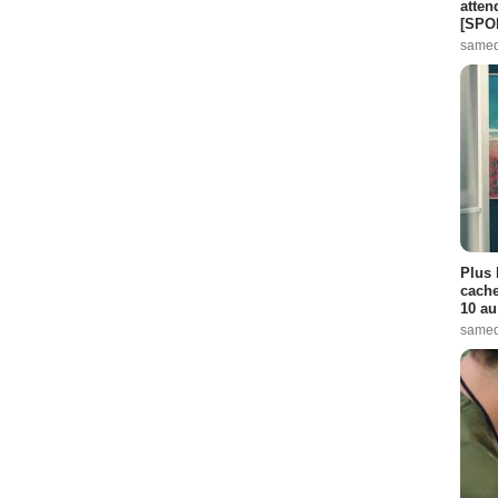
atten
[SPO
samed
Plus 
cache
10 au
samed