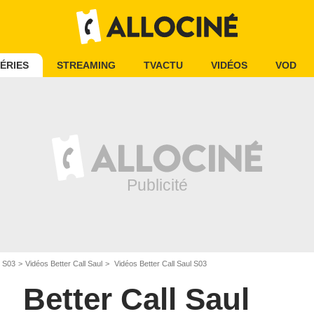
ÉRIES
STREAMING
TVACTU
VIDÉOS
VOD
l S03
Vidéos Better Call Saul
Vidéos Better Call Saul S03
Better Call Saul