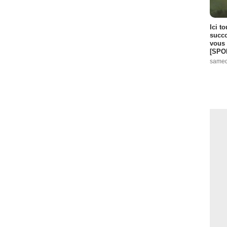
Ici t
succo
vous 
[SPO
samed