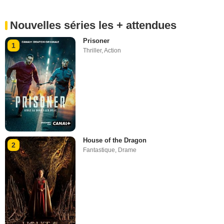
Nouvelles séries les + attendues
Prisoner
1
Thriller
,
Action
House of the Dragon
2
Fantastique
,
Drame