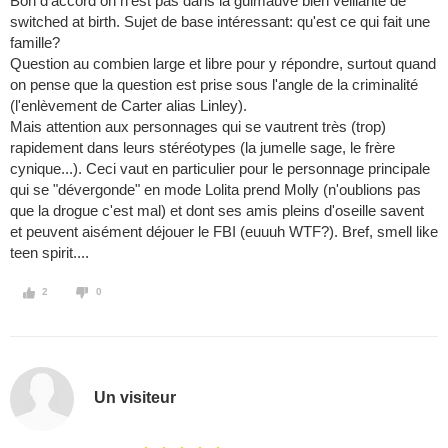
Bon d'accord on n'est pas dans la guimauve bien veillante de
switched at birth. Sujet de base intéressant: qu'est ce qui fait une
famille?
Question au combien large et libre pour y répondre, surtout quand
on pense que la question est prise sous l'angle de la criminalité
(l'enlèvement de Carter alias Linley).
Mais attention aux personnages qui se vautrent très (trop)
rapidement dans leurs stéréotypes (la jumelle sage, le frère
cynique...). Ceci vaut en particulier pour le personnage principale
qui se "dévergonde" en mode Lolita prend Molly (n'oublions pas
que la drogue c'est mal) et dont ses amis pleins d'oseille savent
et peuvent aisément déjouer le FBI (euuuh WTF?). Bref, smell like
teen spirit....
2
0
Un visiteur