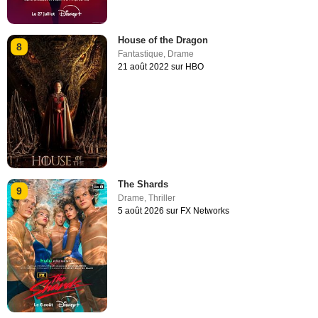
House of the Dragon
8
Fantastique
,
Drame
21 août 2022 sur HBO
The Shards
9
Drame
,
Thriller
5 août 2026 sur FX Networks