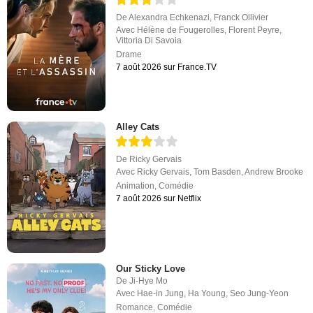
De
Alexandra Echkenazi
,
Franck Ollivier
Avec
Hélène de Fougerolles
,
Florent Peyre
,
Vittoria Di Savoia
Drame
7 août 2026 sur France.TV
Alley Cats
De
Ricky Gervais
Avec
Ricky Gervais
,
Tom Basden
,
Andrew Brooke
Animation
,
Comédie
7 août 2026 sur Netflix
Our Sticky Love
De
Ji-Hye Mo
Avec
Hae-in Jung
,
Ha Young
,
Seo Jung-Yeon
Romance
,
Comédie