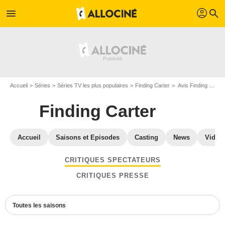
profil
menu
search
Accueil
Séries
Séries TV les plus populaires
Finding Carter
Avis Finding Carter
Finding Carter
Accueil
Saisons et Episodes
Casting
News
Vidéo
CRITIQUES SPECTATEURS
CRITIQUES PRESSE
Toutes les saisons