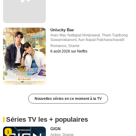
Unlucky Bae
Avec
Mac Nattapat Nimjirawat
,
Tham Tupthong
Suwanrakanont
,
Aun Napat Patcharachavalit
Romance
,
Drame
6 août 2026 sur Netflix
Nouvelles séries en ce moment à la TV
Séries TV les + populaires
GIGN
1
Action
,
Drame