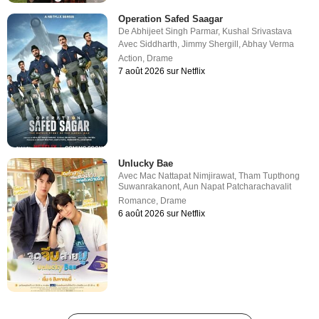
Operation Safed Saagar
De
Abhijeet Singh Parmar
,
Kushal Srivastava
Avec
Siddharth
,
Jimmy Shergill
,
Abhay Verma
Action
,
Drame
7 août 2026 sur Netflix
Unlucky Bae
Avec
Mac Nattapat Nimjirawat
,
Tham Tupthong
Suwanrakanont
,
Aun Napat Patcharachavalit
Romance
,
Drame
6 août 2026 sur Netflix