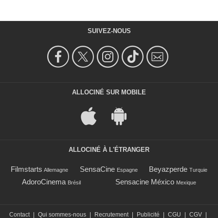
SUIVEZ-NOUS
ALLOCINÉ SUR MOBILE
ALLOCINÉ À L'ÉTRANGER
Filmstarts
SensaCine
Beyazperde
Allemagne
Espagne
Turquie
AdoroCinema
Sensacine México
Brésil
Mexique
Contact
|
Qui sommes-nous
|
Recrutement
|
Publicité
|
CGU
|
CGV
|