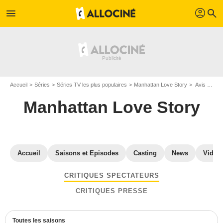
profil
menu
search
Accueil
Séries
Séries TV les plus populaires
Manhattan Love Story
Avis Manhattan Love Story
Manhattan Love Story
Accueil
Saisons et Episodes
Casting
News
Vidéo
CRITIQUES SPECTATEURS
CRITIQUES PRESSE
Toutes les saisons