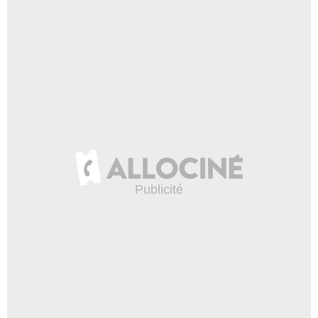
Mr. Blaustein
- 1 Episode :
12
Christine Woods
Ashley
- 1 Episode :
13
Krizia Bajos
Peg
- 1 Episode :
12