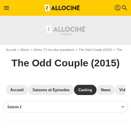
profil
menu
search
Accueil
Séries
Séries TV les plus populaires
The Odd Couple (2015)
The Odd Couple (2015) S02
The Odd Couple (2015)
Accueil
Saisons et Episodes
Casting
News
Vidéo
Saison 2