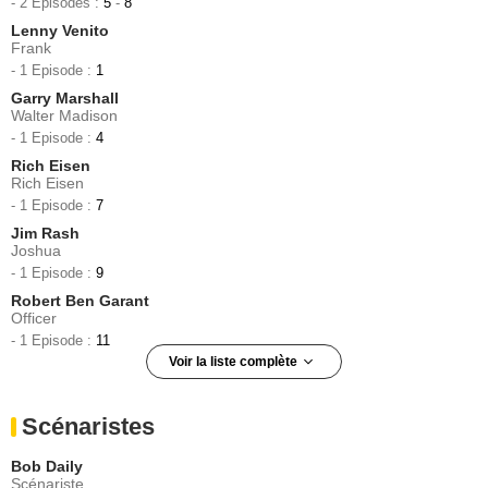
- 2 Episodes :
5
-
8
Lenny Venito
Frank
- 1 Episode :
1
Garry Marshall
Walter Madison
- 1 Episode :
4
Rich Eisen
Rich Eisen
- 1 Episode :
7
Jim Rash
Joshua
- 1 Episode :
9
Robert Ben Garant
Officer
- 1 Episode :
11
Voir la liste complète
Brianne Howey
Allyson
Scénaristes
- 1 Episode :
3
Simon Templeman
Bob Daily
Nigel
Scénariste