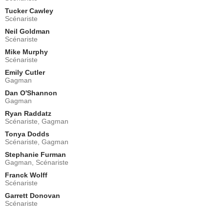
- 1 Episode :
5
Tucker Cawley
Joanna Cassidy
Scénariste
Judy
Neil Goldman
- 1 Episode :
7
Scénariste
David Pressman
Norman
Mike Murphy
Scénariste
- 1 Episode :
9
Emily Cutler
Jerry Lambert
Gagman
Wayne
- 1 Episode :
12
Dan O'Shannon
Gagman
Conor Duffy
Mets Official
Ryan Raddatz
Scénariste, Gagman
- 1 Episode :
4
Tonya Dodds
Caleb Brown (II)
Scénariste, Gagman
Evan
- 1 Episode :
8
Stephanie Furman
Gagman, Scénariste
Bryant Tardy
Andre
Franck Wolff
Scénariste
- 1 Episode :
9
Kent Avenido
Garrett Donovan
Security Guard
Scénariste
- 1 Episode :
11