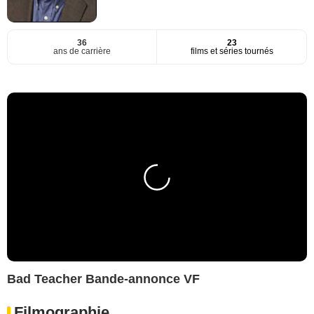
36
23
ans de carrière
films et séries tournés
Bad Teacher Bande-annonce VF
Filmographie