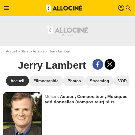
profil
menu
search
Accueil
Stars
Acteurs
Jerry Lambert
Jerry Lambert
Accueil
Filmographie
Photos
Streaming
VOD, DV
Métiers
Acteur
,
Compositeur
,
Musiques
additionnelles (compositeur)
plus