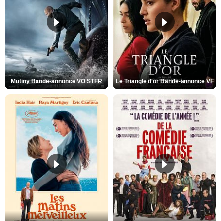
Mutiny Bande-annonce VO STFR
Le Triangle d'or Bande-annonce VF