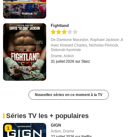
Fightland
De
Damione Macedon
,
Raphael Jackson Jr.
Avec
Howard Charles
,
Nicholas Pinnock
,
Deborah Ayorinde
Drame
,
Action
31 juillet 2026 sur Starz
Nouvelles séries en ce moment à la TV
Séries TV les + populaires
GIGN
1
Action
,
Drame
22 juillet 2026 sur Netflix