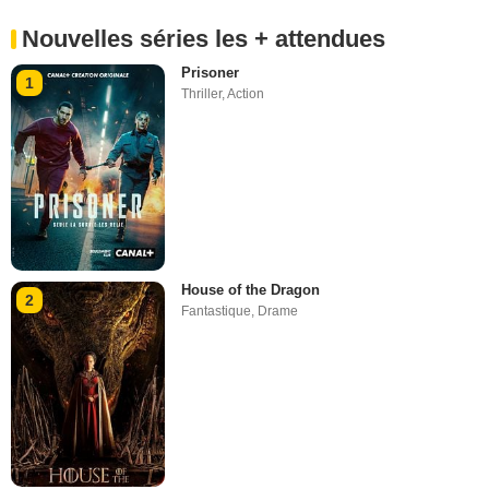
Nouvelles séries les + attendues
Prisoner
1
Thriller
,
Action
House of the Dragon
2
Fantastique
,
Drame