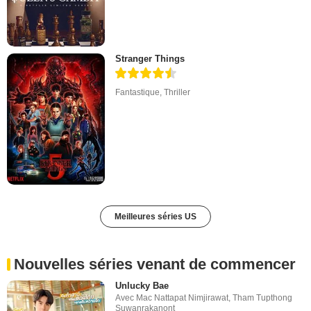
Stranger Things
Fantastique
,
Thriller
Meilleures séries US
Nouvelles séries venant de commencer
Unlucky Bae
Avec
Mac Nattapat Nimjirawat
,
Tham Tupthong
Suwanrakanont