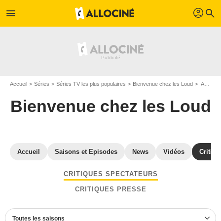
profil
menu
search
Accueil
Séries
Séries TV les plus populaires
Bienvenue chez les Loud
Avis Bienvenue chez les Loud
Bienvenue chez les Loud
Accueil
Saisons et Episodes
News
Vidéos
Critiqu
CRITIQUES SPECTATEURS
CRITIQUES PRESSE
Toutes les saisons