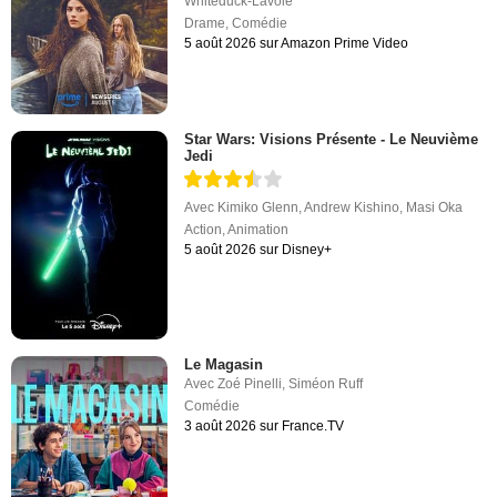
Whiteduck-Lavoie
Drame
,
Comédie
5 août 2026 sur Amazon Prime Video
Star Wars: Visions Présente - Le Neuvième
Jedi
Avec
Kimiko Glenn
,
Andrew Kishino
,
Masi Oka
Action
,
Animation
5 août 2026 sur Disney+
Le Magasin
Avec
Zoé Pinelli
,
Siméon Ruff
Comédie
3 août 2026 sur France.TV