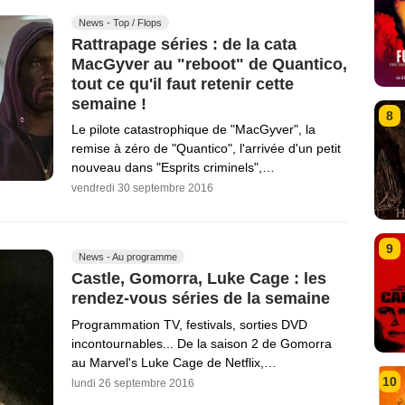
News - Top / Flops
Rattrapage séries : de la cata
MacGyver au "reboot" de Quantico,
tout ce qu'il faut retenir cette
semaine !
8
Le pilote catastrophique de "MacGyver", la
remise à zéro de "Quantico", l'arrivée d'un petit
nouveau dans "Esprits criminels",…
vendredi 30 septembre 2016
9
News - Au programme
Castle, Gomorra, Luke Cage : les
rendez-vous séries de la semaine
Programmation TV, festivals, sorties DVD
incontournables... De la saison 2 de Gomorra
au Marvel's Luke Cage de Netflix,…
10
lundi 26 septembre 2016