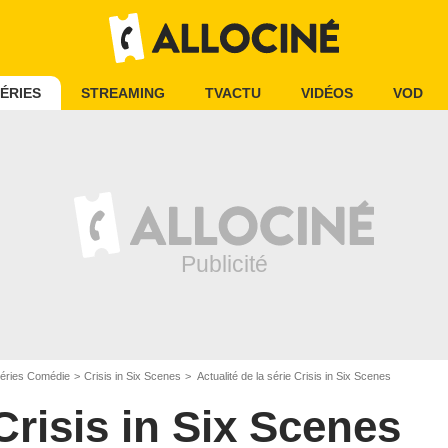
ÉRIES
STREAMING
TVACTU
VIDÉOS
VOD
éries Comédie
Crisis in Six Scenes
Actualité de la série Crisis in Six Scenes
Crisis in Six Scenes