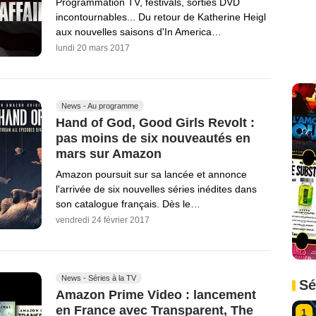
Programmation TV, festivals, sorties DVD
incontournables... Du retour de Katherine Heigl
aux nouvelles saisons d'In America…
lundi 20 mars 2017
News - Au programme
Hand of God, Good Girls Revolt :
pas moins de six nouveautés en
mars sur Amazon
Amazon poursuit sur sa lancée et annonce
l'arrivée de six nouvelles séries inédites dans
son catalogue français. Dès le…
vendredi 24 février 2017
News - Séries à la TV
Sé
Amazon Prime Video : lancement
en France avec Transparent, The
1