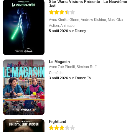
Star Wars: Visions Présente - Le Neuvième
Jedi
Avec
Kimiko Glenn
,
Andrew Kishino
,
Masi Oka
Action
,
Animation
5 août 2026 sur Disney+
Le Magasin
Avec
Zoé Pinelli
,
Siméon Ruff
Comédie
3 août 2026 sur France.TV
Fightland