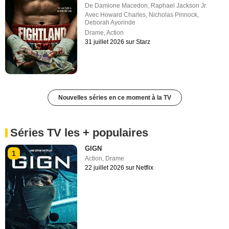
De
Damione Macedon
,
Raphael Jackson Jr.
Avec
Howard Charles
,
Nicholas Pinnock
,
Deborah Ayorinde
Drame
,
Action
31 juillet 2026 sur Starz
Nouvelles séries en ce moment à la TV
Séries TV les + populaires
GIGN
1
Action
,
Drame
22 juillet 2026 sur Netflix