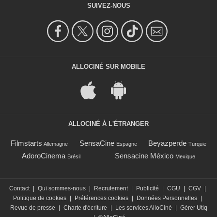
SUIVEZ-NOUS
ALLOCINÉ SUR MOBILE
ALLOCINÉ À L'ÉTRANGER
Filmstarts
SensaCine
Beyazperde
Allemagne
Espagne
Turquie
AdoroCinema
Sensacine México
Brésil
Mexique
Contact
|
Qui sommes-nous
|
Recrutement
|
Publicité
|
CGU
|
CGV
|
Politique de cookies
|
Préférences cookies
|
Données Personnelles
|
Revue de presse
|
Charte d'écriture
|
Les services AlloCiné
|
Gérer Utiq