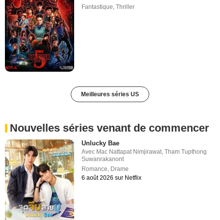
Fantastique
,
Thriller
Meilleures séries US
Nouvelles séries venant de commencer
Unlucky Bae
Avec
Mac Nattapat Nimjirawat
,
Tham Tupthong
Suwanrakanont
Romance
,
Drame
6 août 2026 sur Netflix