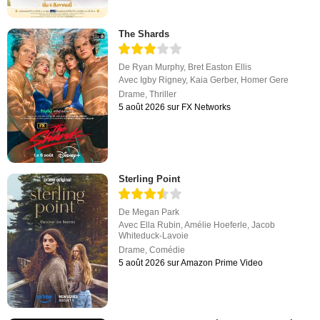
The Shards
De
Ryan Murphy
,
Bret Easton Ellis
Avec
Igby Rigney
,
Kaia Gerber
,
Homer Gere
Drame
,
Thriller
5 août 2026 sur FX Networks
Sterling Point
De
Megan Park
Avec
Ella Rubin
,
Amélie Hoeferle
,
Jacob
Whiteduck-Lavoie
Drame
,
Comédie
5 août 2026 sur Amazon Prime Video