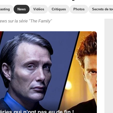
asting
News
Vidéos
Critiques
Photos
Secrets de t
ews sur la série "The Family"
éries qui n'ont pas eu de fin !