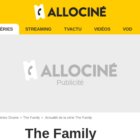
ÉRIES
STREAMING
TVACTU
VIDÉOS
VOD
éries Drame
The Family
Actualité de la série The Family
The Family