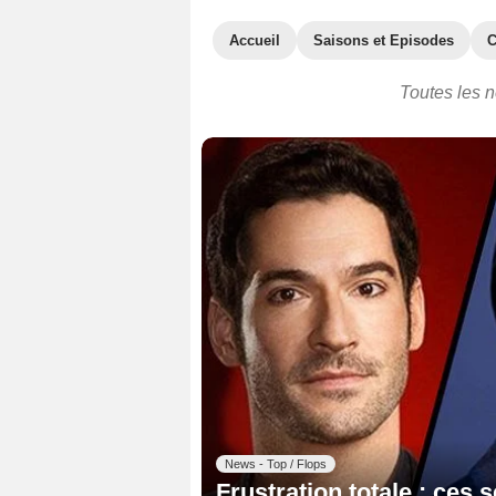
Accueil
Saisons et Episodes
C
Toutes les n
News - Top / Flops
Frustration totale : ces s