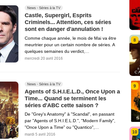
News - Séries à la TV
Castle, Supergirl, Esprits
Criminels... Attention, ces séries
sont en danger d'annulation !
Comme chaque année, le mois de Mai va être
8
meurtrier pour un certain nombre de séries. A
quelques semaines du verdict,…
mercredi 20 avril 2016
News - Séries à la TV
9
Agents of S.H.I.E.L.D., Once Upon a
Time... Quand se terminent les
séries d'ABC cette saison ?
De "Grey's Anatomy" à "Scandal", en passant
par "Agents of S.H.I.E.L.D.", "Modern Family",
"Once Upon a Time" ou "Quantico",…
10
mardi 5 avril 2016