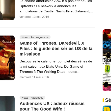
La chaîne américaine ABC n'a pas attendu les
Upfronts ! Le network a annoncé les
annulations de Castle, Nashville et Galavant,…
vendredi 13 mai 2016
News - Au programme
Game of Thrones, Daredevil, X
Files : le guide des séries US de la
mi-saison
Découvrez le calendrier complet des séries de
la mi-saison aux Etats-Unis. De Game of
Thrones à The Walking Dead, toutes…
mercredi 11 mai 2016
News - Audiences
Sé
Audiences US : adieux réussis
pour The Good Wife !
1