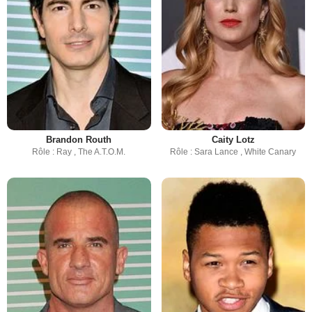
Brandon Routh
Caity Lotz
Rôle : Ray , The A.T.O.M.
Rôle : Sara Lance , White Canary