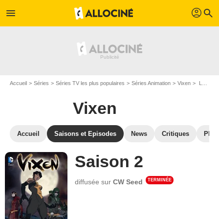
profil
menu
search
Accueil
Séries
Séries TV les plus populaires
Séries Animation
Vixen
Les saisons de Vixen
Vixen
Accueil
Saisons et Episodes
News
Critiques
Phot
Saison 2
TERMINÉE
diffusée sur
CW Seed