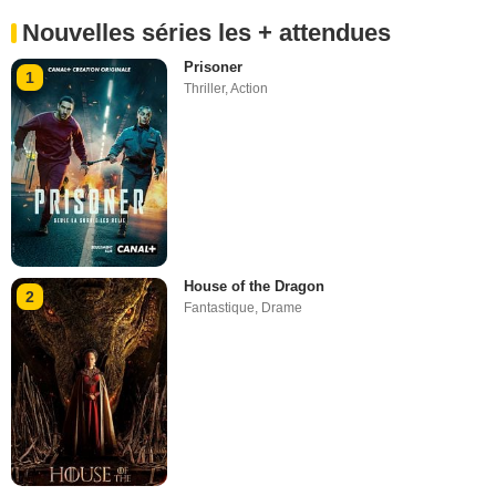
Nouvelles séries les + attendues
Prisoner
1
Thriller
,
Action
House of the Dragon
2
Fantastique
,
Drame