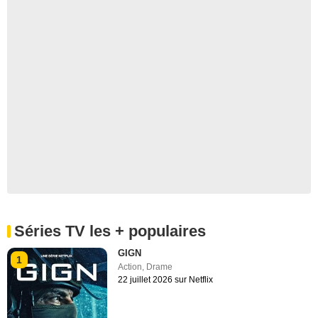
Séries TV les + populaires
GIGN
1
Action
,
Drame
22 juillet 2026 sur Netflix