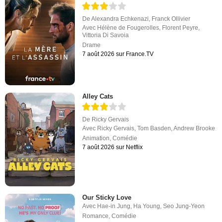
De
Alexandra Echkenazi
,
Franck Ollivier
Avec
Hélène de Fougerolles
,
Florent Peyre
,
Vittoria Di Savoia
Drame
7 août 2026 sur France.TV
Alley Cats
De
Ricky Gervais
Avec
Ricky Gervais
,
Tom Basden
,
Andrew Brooke
Animation
,
Comédie
7 août 2026 sur Netflix
Our Sticky Love
Avec
Hae-in Jung
,
Ha Young
,
Seo Jung-Yeon
Romance
,
Comédie