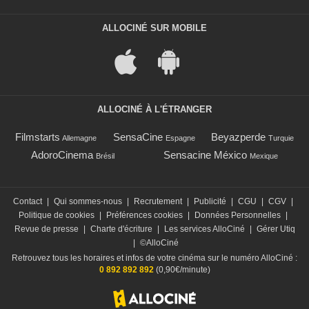
ALLOCINÉ SUR MOBILE
ALLOCINÉ À L'ÉTRANGER
Filmstarts
SensaCine
Beyazperde
Allemagne
Espagne
Turquie
AdoroCinema
Sensacine México
Brésil
Mexique
Contact
|
Qui sommes-nous
|
Recrutement
|
Publicité
|
CGU
|
CGV
|
Politique de cookies
|
Préférences cookies
|
Données Personnelles
|
Revue de presse
|
Charte d'écriture
|
Les services AlloCiné
|
Gérer Utiq
|
©AlloCiné
Retrouvez tous les horaires et infos de votre cinéma sur le numéro AlloCiné :
0 892 892 892
(0,90€/minute)