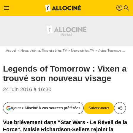
profil
menu
search
Accueil
News cinéma, films et séries TV
News séries TV
Actus Tournage Séries TV
Legends of Tomorrow : Vixen a
trouvé son nouveau visage
24 juin 2016 à 16:30
Ajoutez Allociné à vos sources préférées
Suivez-nous
Partag
The CW
Vue brièvement dans "Star Wars - Le Réveil de la
Force", Maisie Richardson-Sellers rejoint la