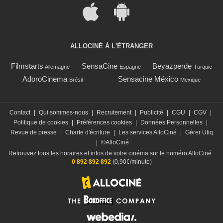
ALLOCINÉ À L'ÉTRANGER
Filmstarts
SensaCine
Beyazperde
Allemagne
Espagne
Turquie
AdoroCinema
Sensacine México
Brésil
Mexique
Contact
|
Qui sommes-nous
|
Recrutement
|
Publicité
|
CGU
|
CGV
|
Politique de cookies
|
Préférences cookies
|
Données Personnelles
|
Revue de presse
|
Charte d'écriture
|
Les services AlloCiné
|
Gérer Utiq
|
©AlloCiné
Retrouvez tous les horaires et infos de votre cinéma sur le numéro AlloCiné :
0 892 892 892
(0,90€/minute)