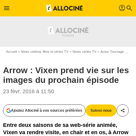
profil
menu
search
Accueil
News cinéma, films et séries TV
News séries TV
Actus Tournage Séries TV
Arrow : Vixen prend vie sur les
images du prochain épisode
23 févr. 2016 à 11:50
Ajoutez Allociné à vos sources préférées
Suivez-nous
Partag
Entre deux saisons de sa web-série animée,
Vixen va rendre visite, en chair et en os, à Arrow