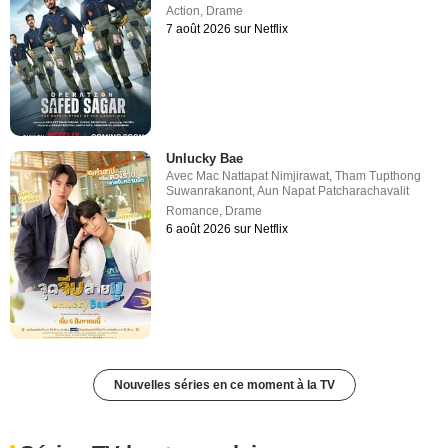
Action
,
Drame
7 août 2026 sur Netflix
Unlucky Bae
Avec
Mac Nattapat Nimjirawat
,
Tham Tupthong
Suwanrakanont
,
Aun Napat Patcharachavalit
Romance
,
Drame
6 août 2026 sur Netflix
Nouvelles séries en ce moment à la TV