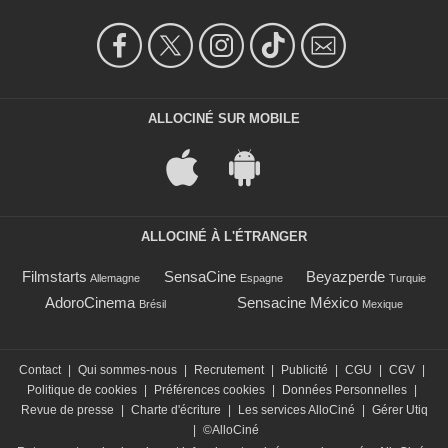
ALLOCINÉ SUR MOBILE
ALLOCINÉ À L'ÉTRANGER
Filmstarts
SensaCine
Beyazperde
Allemagne
Espagne
Turquie
AdoroCinema
Sensacine México
Brésil
Mexique
Contact
|
Qui sommes-nous
|
Recrutement
|
Publicité
|
CGU
|
CGV
|
Politique de cookies
|
Préférences cookies
|
Données Personnelles
|
Revue de presse
|
Charte d'écriture
|
Les services AlloCiné
|
Gérer Utiq
|
©AlloCiné