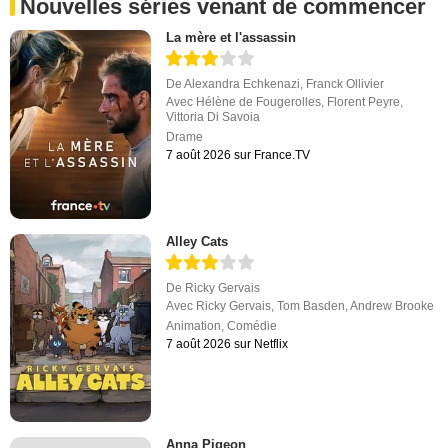
Nouvelles séries venant de commencer
La mère et l'assassin
De
Alexandra Echkenazi
,
Franck Ollivier
Avec
Hélène de Fougerolles
,
Florent Peyre
,
Vittoria Di Savoia
Drame
7 août 2026 sur France.TV
Alley Cats
De
Ricky Gervais
Avec
Ricky Gervais
,
Tom Basden
,
Andrew Brooke
Animation
,
Comédie
7 août 2026 sur Netflix
Anna Pigeon