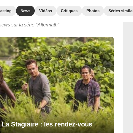
asting
News
Vidéos
Critiques
Photos
Séries simila
news sur la série "Aftermath"
 La Stagiaire : les rendez-vous