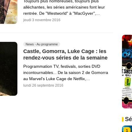
Toujours plus nombreuses, toujours plus
alléchantes, les séries américaines font leur
rentrée. De "Westworld" à "MacGyver",…
jeudi 3 novembre 2016
News - Au programme
Castle, Gomorra, Luke Cage : les
rendez-vous séries de la semaine
Programmation TV, festivals, sorties DVD
incontournables... De la saison 2 de Gomorra
au Marvel's Luke Cage de Netflix,…
lundi 26 septembre 2016
Sé
1