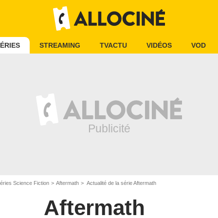
ÉRIES
STREAMING
TVACTU
VIDÉOS
VOD
éries Science Fiction
Aftermath
Actualité de la série Aftermath
Aftermath