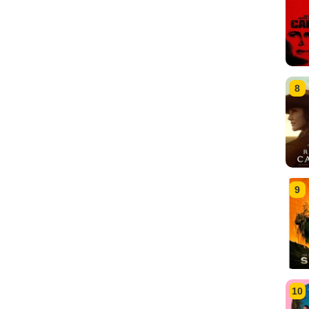
8
9
10