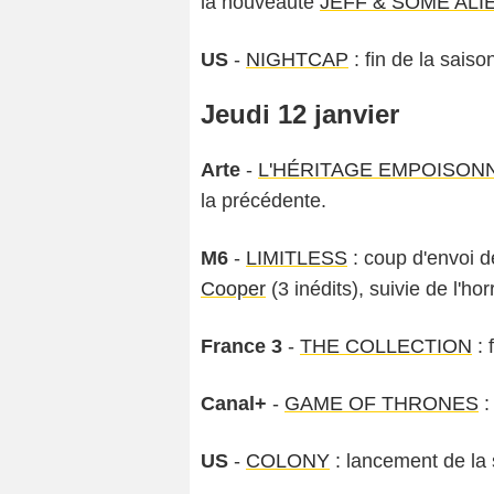
la nouveauté
JEFF & SOME ALI
US
-
NIGHTCAP
: fin de la sais
Jeudi 12 janvier
Arte
-
L'HÉRITAGE EMPOISON
la précédente.
M6
-
LIMITLESS
: coup d'envoi d
Cooper
(3 inédits), suivie de l'hor
France 3
-
THE COLLECTION
: 
Canal+
-
GAME OF THRONES
:
US
-
COLONY
: lancement de la