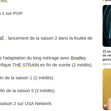
ENS
.
on 1 sur POP.
NÉ
: lancement de la saison 2 dans la foulée de
15 an
de re
e l'adaptation du long métrage avec
Bradley
garo
mercre
rifique
THE STRAIN
en fin de soirée (2 inédits).
fin de la saison 1 (2 inédits).
 fin de la saison 5 (2 inédits).
 saison 2 sur USA Network.