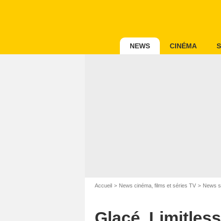
NEWS
CINÉMA
S
Accueil
News cinéma, films et séries TV
News s
Glacé, Limitless