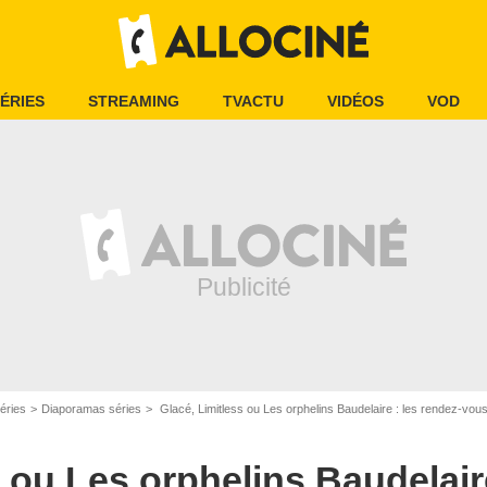
ÉRIES
STREAMING
TVACTU
VIDÉOS
VOD
éries
Diaporamas séries
Glacé, Limitless ou Les orphelins Baudelaire : les rendez-vou
 ou Les orphelins Baudelaire