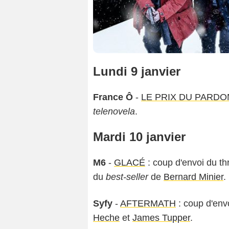
Lundi 9 janvier
France Ô
-
LE PRIX DU PARDO
telenovela
.
Mardi 10 janvier
M6
-
GLACÉ
: coup d'envoi du thr
du
best-seller
de
Bernard Minier
.
Syfy
-
AFTERMATH
: coup d'env
Heche
et
James Tupper
.